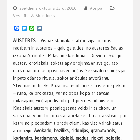
svētdiena oktobris 23rd, 2016
Atelpa
Veselība & Skaistums
Facebook
Twitter
WhatsApp
VK
AUSTERES
– Vispazīstamākais afrodīzijs no jūras
radībām ir austeres – galu galā tieši no austeres čaulas
izkāpa Afrodīte. Mīlas un skaistuma – Dieviete. Svaigu
austeru erotiskais izskats apvienojumā ar svaigo, aso
garšu padara tās īpaši pavedinošas. Seksuāli rosinošs jau
ir pats ēšanas rituāls, sākot ar čaulas atvēršanu.
Slavenais mīlnieks Kazanova esot ticējis austeru spēkam
– runā, ka brokastīs, vannojoties kopā ar savām
mīļākajām, viņš apēdis līdz pat piecdesmit austeru.
Klasiskais austeru pasniegšanas veids ir ar citonu un
sausu baltvīnu. Turpmāk alfabēta secībā aprakstīsim par
katru no piecpadsmit produktiem, kas viss vairāk satur
afrodīziju.
Avokado, baziliks, cidonijas, granātābols,
koriandrs, kardamons, ķiploki, medus, rieksti, selerija,