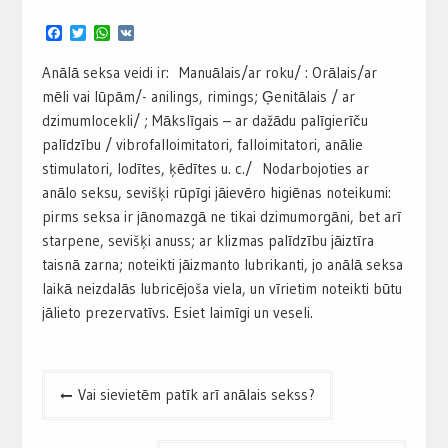
Facebook
Twitter
WhatsApp
VK
Anālā seksa veidi ir: Manuālais/ar roku/ : Orālais/ar
mēli vai lūpām/- anilings, rimings; Ģenitālais / ar
dzimumlocekli/ ; Mākslīgais – ar dažādu palīgierīču
palīdzību / vibrofalloimitatori, falloimitatori, anālie
stimulatori, lodītes, ķēdītes u. c./ Nodarbojoties ar
anālo seksu, sevišķi rūpīgi jāievēro higiēnas noteikumi:
pirms seksa ir jānomazgā ne tikai dzimumorgāni, bet arī
starpene, sevišķi anuss; ar klizmas palīdzību jāiztīra
taisnā zarna; noteikti jāizmanto lubrikanti, jo anālā seksa
laikā neizdalās lubricējoša viela, un vīrietim noteikti būtu
jālieto prezervatīvs. Esiet laimīgi un veseli.
Post
Vai sievietēm patīk arī anālais sekss?
navigation