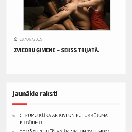
19/06/2019
ZVIEDRU ĢIMENE – SEKSS TRIJATĀ.
Jaunākie raksti
CEPUMU KŪKA AR KIVI UN PUTUKRĒJUMA
PILDĪJUMU.
TOMĀTU RULLĪŠI AR ŠĶIŅĶI UN ZAĻUMIEM.