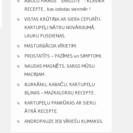
ĀBOLU PĪRĀGS ” ŠARLOTE ” : KLASIKA
RECEPTE , kas izdodas vienmēr !
VISTAS KRŪTIŅA AR SIERA CEPURĪTI-
KARTUPEĻI NĀTRU NOVĀRIJUMĀ.
LAUKU PUSDIENAS.
MASTURBĀCIJA VĪRIETIM.
PROSTATĪTS – PAZĪMES un SIMPTOMI.
NAUDAS MAGNĒTS. SARGS MŪSU
MACIŅAM .
BURKĀNU, KABAČU, KARTUPEĻU
BĻINAS – MAZKALORIJU RECEPTE .
KARTUPEĻU PANKŪKAS AR SIERU.
ĀTRĀ RECEPTE.
ANDROPAUZE JEB VĪRIEŠU KLIMAKSS.