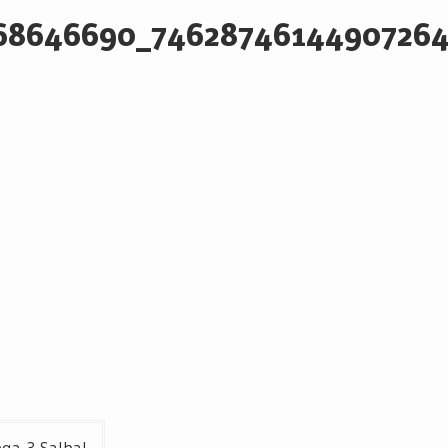
68646690_7462874614490726
ga-3-Salba!