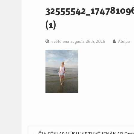
32555542_17478109
(1)
svētdiena augusts 26th, 2018
Atelpa
Post
ČIA SĒKLAS MŪSU VIRTUVĒ IENĀK AR Ome