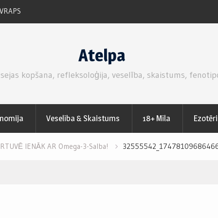
 VRAPS
RUKOLAS SALĀTI AR SVAIGĀM ZEMENĒM.
Atelpa
 sejas kopšana, refleksoloģija, veselība, skaistums, fenotip
nomija
Veselība & Skaistums
18+ Mīla
Ezotēr
RTUVĒ IENĀK AR Omega-3-Salba!
32555542_17478109686466