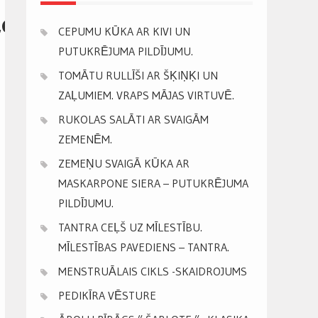
400_n
CEPUMU KŪKA AR KIVI UN
PUTUKRĒJUMA PILDĪJUMU.
TOMĀTU RULLĪŠI AR ŠĶIŅĶI UN
ZAĻUMIEM. VRAPS MĀJAS VIRTUVĒ.
RUKOLAS SALĀTI AR SVAIGĀM
ZEMENĒM.
ZEMEŅU SVAIGĀ KŪKA AR
MASKARPONE SIERA – PUTUKRĒJUMA
PILDĪJUMU.
TANTRA CEĻŠ UZ MĪLESTĪBU.
MĪLESTĪBAS PAVEDIENS – TANTRA.
MENSTRUĀLAIS CIKLS -SKAIDROJUMS
PEDIKĪRA VĒSTURE