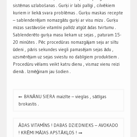
sistēmas uzlabošanas . Gurķi ir labi palīgi , cilvēkiem
kuriem ir liekā svara problēmas . Gurķu maskas recepte
– sablenderējam nomazgātu gurķi ar visu mizu . Gurķu
mizas sastāvošie vitamīni palīdz atgūt ādas tvirtumu .
Sablenderēto gurķa masu liekam uz sejas , paturam 15-
20 minūtes . Pēc procedūras nomazgājam seju ar siltu
ūdeni , pāris sekundes viegli pamasējam sejas ādu ,
uzsmērējam uz sejas sviestu no dabīgiem produktiem .
Procedūru vēlams veikt katru dienu , vismaz vienu reizi
dienā . Izmēģinam jau šodien .
Post
BANĀNU SIERA maizīte – vieglas , sātīgas
navigation
brokastis .
ĀDAS VITAMĪNS ! DABAS DZIEDNIEKS – AVOKADO
! KRĒMI MĀJAS APSTĀKĻOS !