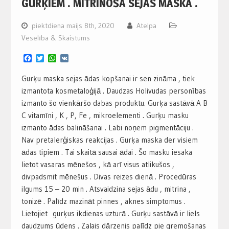
GURĶIEM . MITRINOŠA SEJAS MASKA .
piektdiena maijs 8th, 2020
Atelpa
Veselība & Skaistums
Facebook
Twitter
WhatsApp
VK
Gurķu maska sejas ādas kopšanai ir sen zināma , tiek
izmantota kosmetaloģijā . Daudzas Holivudas personības
izmanto šo vienkāršo dabas produktu. Gurķa sastāvā A B
C vitamīni , K , P, Fe , mikroelementi . Gurķu masku
izmanto ādas balināšanai . Labi noņem pigmentāciju .
Nav pretalerģiskas reakcijas . Gurķa maska der visiem
ādas tipiem . Tai skaitā sausai ādai . Šo masku iesaka
lietot vasaras mēnešos , kā arī visus atlikušos ,
divpadsmit mēnešus . Divas reizes dienā . Procedūras
ilgums 15 – 20 min . Atsvaidzina sejas ādu , mitrina ,
tonizē . Palīdz mazināt pinnes , aknes simptomus .
Lietojiet gurķus ikdienas uzturā . Gurķu sastāvā ir liels
daudzums ūdens . Zaļais dārzenis palīdz pie gremošanas