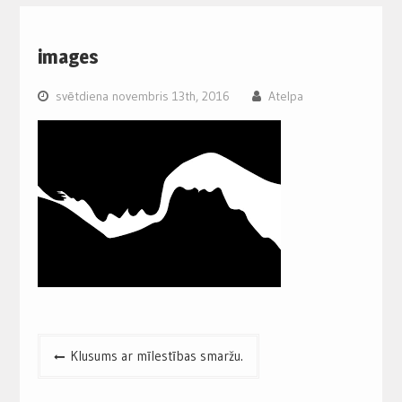
images
svētdiena novembris 13th, 2016
Atelpa
Post
Klusums ar mīlestības smaržu.
navigation