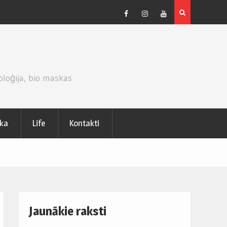
CEPUMU KŪKA AR KIVI UN PUTUKRĒJUMA PILDĪJUMU.
Facebook
Instagram
Youtube
oloģija, bio maskas
ika
Life
Kontakti
Jaunākie raksti