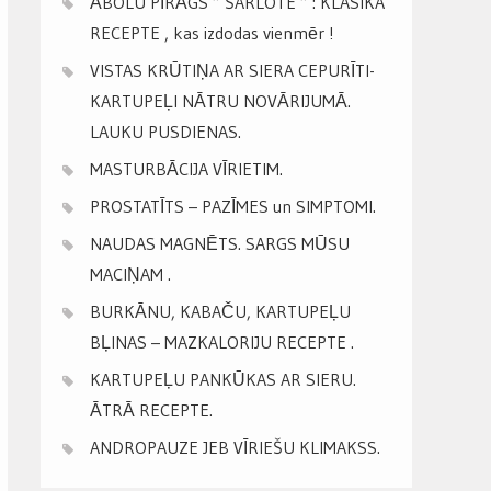
ĀBOLU PĪRĀGS ” ŠARLOTE ” : KLASIKA
RECEPTE , kas izdodas vienmēr !
VISTAS KRŪTIŅA AR SIERA CEPURĪTI-
KARTUPEĻI NĀTRU NOVĀRIJUMĀ.
LAUKU PUSDIENAS.
MASTURBĀCIJA VĪRIETIM.
PROSTATĪTS – PAZĪMES un SIMPTOMI.
NAUDAS MAGNĒTS. SARGS MŪSU
MACIŅAM .
BURKĀNU, KABAČU, KARTUPEĻU
BĻINAS – MAZKALORIJU RECEPTE .
KARTUPEĻU PANKŪKAS AR SIERU.
ĀTRĀ RECEPTE.
ANDROPAUZE JEB VĪRIEŠU KLIMAKSS.