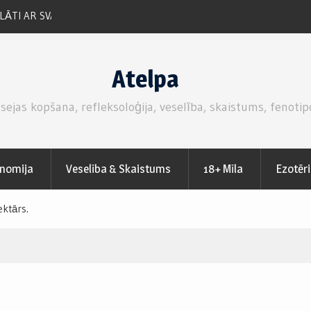
ZEMEŅU SVAIGĀ KŪKA AR MASKARPONE SIERA –
PUTUKRĒJUMA PILDĪJUMU.
Atelpa
 sejas kopšana, refleksoloģija, veselība, skaistums, fenotip
nomija
Veselība & Skaistums
18+ Mīla
Ezotēr
ektārs.