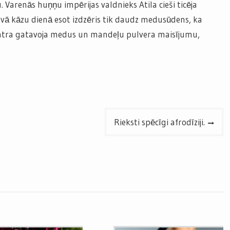
 Varenās huņņu impērijas valdnieks Atila cieši ticēja
ā kāzu dienā esot izdzēris tik daudz medusūdens, ka
patra gatavoja medus un mandeļu pulvera maisījumu,
Rieksti spēcīgi afrodīziji.