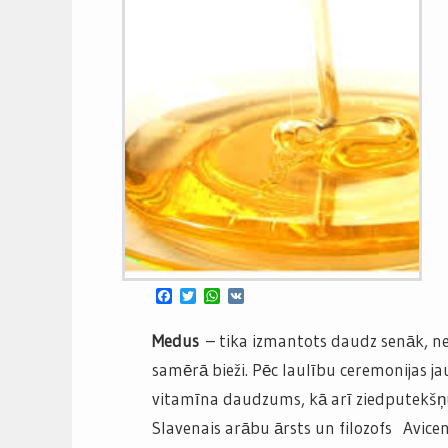
Facebook
Twitter
WhatsApp
VK
Medus
– tika izmantots daudz senāk, ne
samērā bieži. Pēc laulību ceremonijas ja
vitamīna daudzums, kā arī ziedputekš
Slavenais arābu ārsts un filozofs Avicen