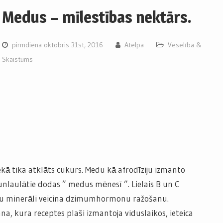
Medus – mīlestības nektārs.
pirmdiena oktobris 31st, 2016
Atelpa
Veselība &
Skaistums
kā tika atklāts cukurs. Medu kā afrodīziju izmanto
unlaulātie dodas ” medus mēnesī ”. Lielais B un C
ņu minerāli veicina dzimumhormonu ražošanu.
na, kura receptes plaši izmantoja viduslaikos, ieteica