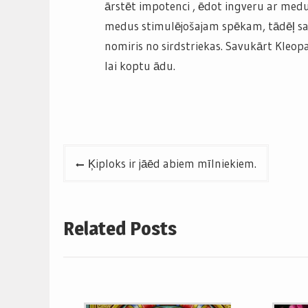
ārstēt impotenci , ēdot ingveru ar medu.
medus stimulējošajam spēkam, tādēļ sav
nomiris no sirdstriekas. Savukārt Kleo
lai koptu ādu.
Post
Ķiploks ir jāēd abiem mīlniekiem.
navigation
Related Posts