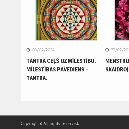
03/04/2024
22/02/20
TANTRA CEĻŠ UZ MĪLESTĪBU.
MENSTRUĀ
MĪLESTĪBAS PAVEDIENS –
SKAIDRO
TANTRA.
Copyright © All rights reserved.