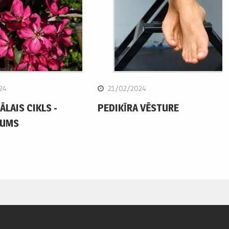
24
21/02/2024
LAIS CIKLS -
PEDIKĪRA VĒSTURE
JUMS