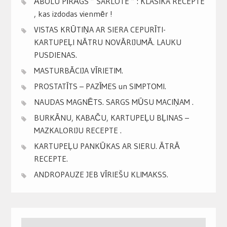
ĀBOLU PĪRĀGS ” ŠARLOTE ” : KLASIKA RECEPTE
, kas izdodas vienmēr !
VISTAS KRŪTIŅA AR SIERA CEPURĪTI-
KARTUPEĻI NĀTRU NOVĀRIJUMĀ. LAUKU
PUSDIENAS.
MASTURBĀCIJA VĪRIETIM.
PROSTATĪTS – PAZĪMES un SIMPTOMI.
NAUDAS MAGNĒTS. SARGS MŪSU MACIŅAM .
BURKĀNU, KABAČU, KARTUPEĻU BĻINAS –
MAZKALORIJU RECEPTE .
KARTUPEĻU PANKŪKAS AR SIERU. ĀTRĀ
RECEPTE.
ANDROPAUZE JEB VĪRIEŠU KLIMAKSS.