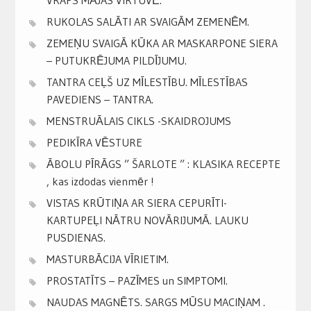
RUKOLAS SALĀTI AR SVAIGĀM ZEMENĒM.
ZEMEŅU SVAIGĀ KŪKA AR MASKARPONE SIERA
– PUTUKRĒJUMA PILDĪJUMU.
TANTRA CEĻŠ UZ MĪLESTĪBU. MĪLESTĪBAS
PAVEDIENS – TANTRA.
MENSTRUĀLAIS CIKLS -SKAIDROJUMS
PEDIKĪRA VĒSTURE
ĀBOLU PĪRĀGS ” ŠARLOTE ” : KLASIKA RECEPTE
, kas izdodas vienmēr !
VISTAS KRŪTIŅA AR SIERA CEPURĪTI-
KARTUPEĻI NĀTRU NOVĀRIJUMĀ. LAUKU
PUSDIENAS.
MASTURBĀCIJA VĪRIETIM.
PROSTATĪTS – PAZĪMES un SIMPTOMI.
NAUDAS MAGNĒTS. SARGS MŪSU MACIŅAM .