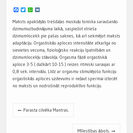
Facebook
Twitter
WhatsApp
VK
Maksts apakšējās trešdaļas muskuļu toniska saraušanās
dzimumuzbudinājuma laikā, saspiežot vīrieša
dzimumlocekli pie pašas saknes, kā arī sekmējot maksts
adaptāciju. Orgastiskās aploces intensitāte atkarīga no
sievietes vecuma, fizioloģisko reakciju īpatnībām un
dzimumlocekļu stāvokļa. Orgasma fāzē orgastiskā
aploce 3-5 ( dažkārt 10-15 ) reizes ritmiski saraujas ar
0,8 sek. intervālu. Līdz ar orgasmu stimulējošo funkciju
orgastiskās aploces uzdevums ir neļaut spermai iztecēt
no maksts un nodrošināt reproduktīvo funkciju.
Post
Parasta cilvēka Mantras.
navigation
Mīlestības ābols.