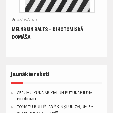
02/05/2020
MELNS UN BALTS – DIHOTOMISKĀ
DOMĀŠA.
Jaunākie raksti
CEPUMU KŪKA AR KIVI UN PUTUKRĒJUMA
PILDĪJUMU.
TOMĀTU RULLĪŠI AR ŠĶIŅĶI UN ZAĻUMIEM.
VRAPS MĀJAS VIRTUVĒ.