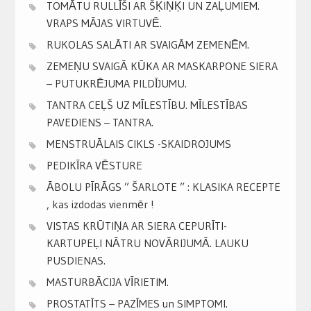
TOMĀTU RULLĪŠI AR ŠĶIŅĶI UN ZAĻUMIEM.
VRAPS MĀJAS VIRTUVĒ.
RUKOLAS SALĀTI AR SVAIGĀM ZEMENĒM.
ZEMEŅU SVAIGĀ KŪKA AR MASKARPONE SIERA
– PUTUKRĒJUMA PILDĪJUMU.
TANTRA CEĻŠ UZ MĪLESTĪBU. MĪLESTĪBAS
PAVEDIENS – TANTRA.
MENSTRUĀLAIS CIKLS -SKAIDROJUMS
PEDIKĪRA VĒSTURE
ĀBOLU PĪRĀGS ” ŠARLOTE ” : KLASIKA RECEPTE
, kas izdodas vienmēr !
VISTAS KRŪTIŅA AR SIERA CEPURĪTI-
KARTUPEĻI NĀTRU NOVĀRIJUMĀ. LAUKU
PUSDIENAS.
MASTURBĀCIJA VĪRIETIM.
PROSTATĪTS – PAZĪMES un SIMPTOMI.