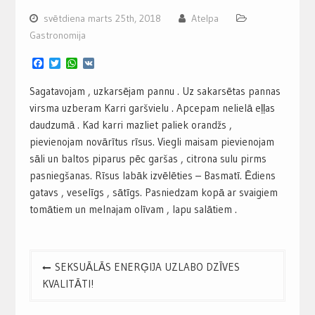
svētdiena marts 25th, 2018
Atelpa
Gastronomija
Facebook
Twitter
WhatsApp
VK
Sagatavojam , uzkarsējam pannu . Uz sakarsētas pannas
virsma uzberam Karri garšvielu . Apcepam nelielā eļļas
daudzumā . Kad karri mazliet paliek orandžs ,
pievienojam novārītus rīsus. Viegli maisam pievienojam
sāli un baltos piparus pēc garšas , citrona sulu pirms
pasniegšanas. Rīsus labāk izvēlēties – Basmatī. Ēdiens
gatavs , veselīgs , sātīgs. Pasniedzam kopā ar svaigiem
tomātiem un melnajam olīvam , lapu salātiem .
Post
SEKSUĀLĀS ENERĢIJA UZLABO DZĪVES
navigation
KVALITĀTI!