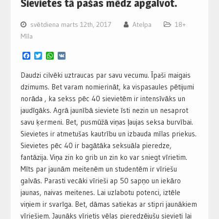
Sievietes tā pašas mēdz apgalvot.
svētdiena marts 12th, 2017
Atelpa
18+
Mīla
Facebook
Twitter
WhatsApp
VK
Daudzi cilvēki uztraucas par savu vecumu. Īpaši maigais
dzimums. Bet varam nomierināt, ka vispasaules pētijumi
norāda , ka sekss pēc 40 sievietēm ir intensīvāks un
jaudīgāks. Agrā jaunībā sieviete īsti nezin un nesaprot
savu ķermeni. Bet, pusmūžā viņas ļaujas seksa burvībai.
Sievietes ir atmetušas kautrību un izbauda mīlas priekus.
Sievietes pēc 40 ir bagātāka seksuāla pieredze,
fantāzija. Viņa zin ko grib un zin ko var sniegt vīrietim.
Mīts par jaunām meitenēm un studentēm ir vīriešu
galvās. Parasti vecāki vīrieši ap 50 sapņo un iekāro
jaunas, naivas meitenes. Lai uzlabotu potenci, iztēle
viņiem ir svarīga. Bet, dāmas satiekas ar stipri jaunākiem
vīriešiem. Jaunāks vīrietis vēlas pieredzējušu sievieti lai