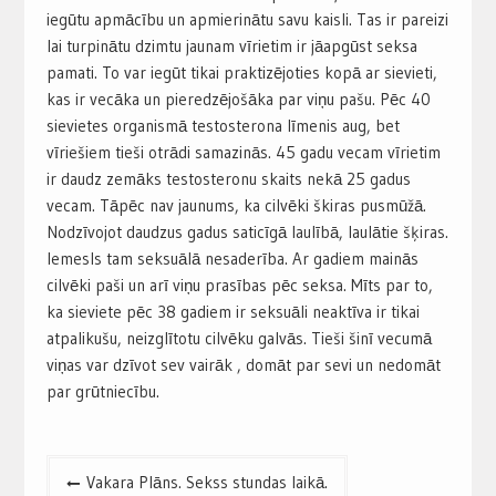
iegūtu apmācību un apmierinātu savu kaisli. Tas ir pareizi
lai turpinātu dzimtu jaunam vīrietim ir jāapgūst seksa
pamati. To var iegūt tikai praktizējoties kopā ar sievieti,
kas ir vecāka un pieredzējošāka par viņu pašu. Pēc 40
sievietes organismā testosterona līmenis aug, bet
vīriešiem tieši otrādi samazinās. 45 gadu vecam vīrietim
ir daudz zemāks testosteronu skaits nekā 25 gadus
vecam. Tāpēc nav jaunums, ka cilvēki škiras pusmūžā.
Nodzīvojot daudzus gadus saticīgā laulībā, laulātie šķiras.
Iemesls tam seksuālā nesaderība. Ar gadiem mainās
cilvēki paši un arī viņu prasības pēc seksa. Mīts par to,
ka sieviete pēc 38 gadiem ir seksuāli neaktīva ir tikai
atpalikušu, neizglītotu cilvēku galvās. Tieši šinī vecumā
viņas var dzīvot sev vairāk , domāt par sevi un nedomāt
par grūtniecību.
Post
Vakara Plāns. Sekss stundas laikā.