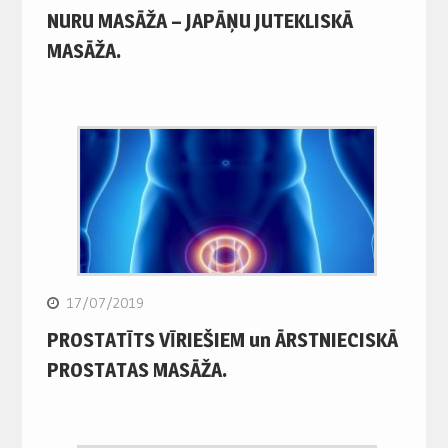
NURU MASĀŽA – JAPĀŅU JUTEKLISKĀ
MASĀŽA.
17/07/2019
PROSTATĪTS VĪRIEŠIEM un ĀRSTNIECISKĀ
PROSTATAS MASĀŽA.