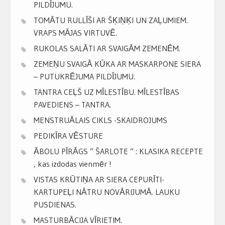
PILDĪJUMU.
TOMĀTU RULLĪŠI AR ŠĶIŅĶI UN ZAĻUMIEM.
VRAPS MĀJAS VIRTUVĒ.
RUKOLAS SALĀTI AR SVAIGĀM ZEMENĒM.
ZEMEŅU SVAIGĀ KŪKA AR MASKARPONE SIERA
– PUTUKRĒJUMA PILDĪJUMU.
TANTRA CEĻŠ UZ MĪLESTĪBU. MĪLESTĪBAS
PAVEDIENS – TANTRA.
MENSTRUĀLAIS CIKLS -SKAIDROJUMS
PEDIKĪRA VĒSTURE
ĀBOLU PĪRĀGS ” ŠARLOTE ” : KLASIKA RECEPTE
, kas izdodas vienmēr !
VISTAS KRŪTIŅA AR SIERA CEPURĪTI-
KARTUPEĻI NĀTRU NOVĀRIJUMĀ. LAUKU
PUSDIENAS.
MASTURBĀCIJA VĪRIETIM.