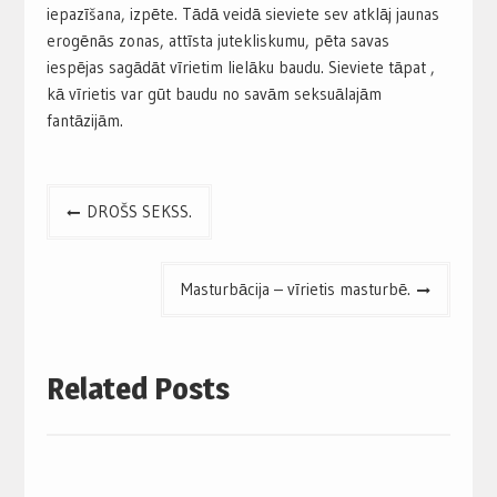
iepazīšana, izpēte. Tādā veidā sieviete sev atklāj jaunas
erogēnās zonas, attīsta jutekliskumu, pēta savas
iespējas sagādāt vīrietim lielāku baudu. Sieviete tāpat ,
kā vīrietis var gūt baudu no savām seksuālajām
fantāzijām.
Post
DROŠS SEKSS.
navigation
Masturbācija – vīrietis masturbē.
Related Posts