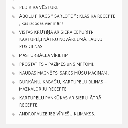
PEDIKĪRA VĒSTURE
ĀBOLU PĪRĀGS ” ŠARLOTE ” : KLASIKA RECEPTE
, kas izdodas vienmēr !
VISTAS KRŪTIŅA AR SIERA CEPURĪTI-
KARTUPEĻI NĀTRU NOVĀRIJUMĀ. LAUKU
PUSDIENAS.
MASTURBĀCIJA VĪRIETIM.
PROSTATĪTS – PAZĪMES un SIMPTOMI.
NAUDAS MAGNĒTS. SARGS MŪSU MACIŅAM .
BURKĀNU, KABAČU, KARTUPEĻU BĻINAS –
MAZKALORIJU RECEPTE .
KARTUPEĻU PANKŪKAS AR SIERU. ĀTRĀ
RECEPTE.
ANDROPAUZE JEB VĪRIEŠU KLIMAKSS.