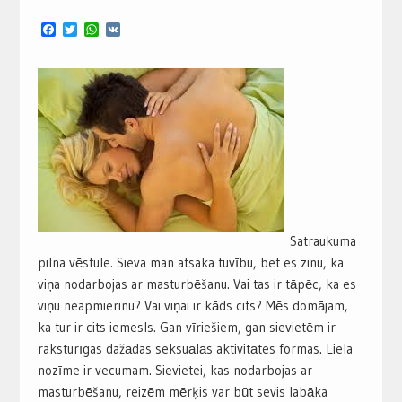
Facebook
Twitter
WhatsApp
VK
Satraukuma
pilna vēstule. Sieva man atsaka tuvību, bet es zinu, ka
viņa nodarbojas ar masturbēšanu. Vai tas ir tāpēc, ka es
viņu neapmierinu? Vai viņai ir kāds cits? Mēs domājam,
ka tur ir cits iemesls. Gan vīriešiem, gan sievietēm ir
raksturīgas dažādas seksuālās aktivitātes formas. Liela
nozīme ir vecumam. Sievietei, kas nodarbojas ar
masturbēšanu, reizēm mērķis var būt sevis labāka