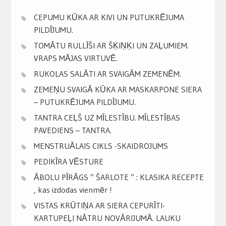
CEPUMU KŪKA AR KIVI UN PUTUKRĒJUMA
PILDĪJUMU.
TOMĀTU RULLĪŠI AR ŠĶIŅĶI UN ZAĻUMIEM.
VRAPS MĀJAS VIRTUVĒ.
RUKOLAS SALĀTI AR SVAIGĀM ZEMENĒM.
ZEMEŅU SVAIGĀ KŪKA AR MASKARPONE SIERA
– PUTUKRĒJUMA PILDĪJUMU.
TANTRA CEĻŠ UZ MĪLESTĪBU. MĪLESTĪBAS
PAVEDIENS – TANTRA.
MENSTRUĀLAIS CIKLS -SKAIDROJUMS
PEDIKĪRA VĒSTURE
ĀBOLU PĪRĀGS ” ŠARLOTE ” : KLASIKA RECEPTE
, kas izdodas vienmēr !
VISTAS KRŪTIŅA AR SIERA CEPURĪTI-
KARTUPEĻI NĀTRU NOVĀRIJUMĀ. LAUKU