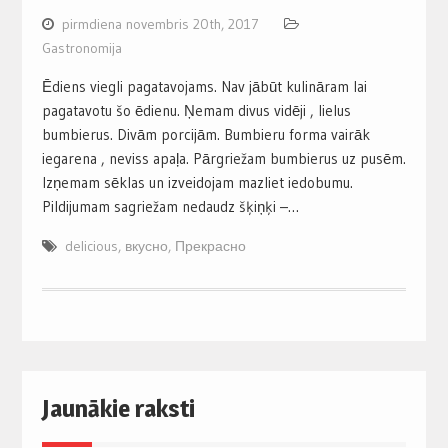
pirmdiena novembris 20th, 2017
Gastronomija
Ēdiens viegli pagatavojams. Nav jābūt kulināram lai
pagatavotu šo ēdienu. Ņemam divus vidēji , lielus
bumbierus. Divām porcijām. Bumbieru forma vairāk
iegarena , neviss apaļa. Pārgriežam bumbierus uz pusēm.
Izņemam sēklas un izveidojam mazliet iedobumu.
Pildijumam sagriežam nedaudz šķiņķi –…
delicious
,
вкусно
,
Прекрасно
Jaunākie raksti