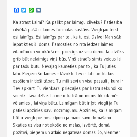
Facebook
Twitter
WhatsApp
VK
Kā atrast Laimi? Kā palikt par laimīgu cilvēku? Patiesībā
cilvēkā pašā ir laimes formulas sastāvs. Viegli jau teikt
esi laimīgs. Esi laimīgs par to , ka tu esi. Dzīvo! Man sāk
iepatikties šī doma. Pamosties no rīta iedzer laimes
vitamīnu un vienkārši esi priecīgs uz visu dienu. Ja cilvēks
grib būt nelaimīgs viņš būs. Viņš atradīs simts veidus lai
par tādu būtu. Nevajag kaunēties par to , ka Tu jūties
labi. Pieņem šo laimes stāvokli. Tev ir labi un blakus
esošiem ir tieši tāpat. Tu mīli sevi un visu pasauli , kura ir
Tev apkārt. Tu vienkārši priecājies par katru sekundi ko
sniedz tava dzīve. Laime ir katrā no mums tik cik mēs
vēlamies , lai viņa būtu. Laimīgam būt ir ļoti viegli ja Tu
patiesi apzinies savu nozīmīgumu. Apzinies, ka laimīgam
būt ir viegli pie nosacījuma ja maini savu domašanu.
Skaties uz visu notiekošo no malas, izvērtē, domā
pozitīvi, pieņem un atlaid negatīvās domas. Jo, vienmēr