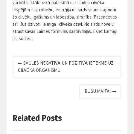
varbūt sliktāk nekā patiesībā ir. Laimīga cilvēka
iespējām nav robežu , enerģija un sirds siltums apņem
šo cilvēku, gaišums un labestība, sirsnība. Pacentieties
arī Jūs dzīvot laimīga cilvēka dzīvi. No sirds novēlu
atrast savas Laimes formulas sastāvdaļas. Esiet Laimīgi
jau šodien!
Post
SAULES NEGATĪVĀ UN POZITĪVĀ IETEKME UZ
navigation
CILVĒKA ORGANISMU.
BŪŠU MAITA!
Related Posts