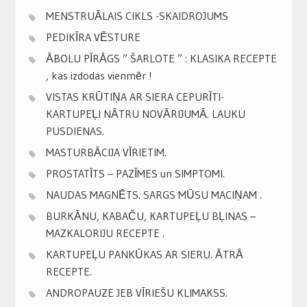
MENSTRUĀLAIS CIKLS -SKAIDROJUMS
PEDIKĪRA VĒSTURE
ĀBOLU PĪRĀGS ” ŠARLOTE ” : KLASIKA RECEPTE
, kas izdodas vienmēr !
VISTAS KRŪTIŅA AR SIERA CEPURĪTI-
KARTUPEĻI NĀTRU NOVĀRIJUMĀ. LAUKU
PUSDIENAS.
MASTURBĀCIJA VĪRIETIM.
PROSTATĪTS – PAZĪMES un SIMPTOMI.
NAUDAS MAGNĒTS. SARGS MŪSU MACIŅAM .
BURKĀNU, KABAČU, KARTUPEĻU BĻINAS –
MAZKALORIJU RECEPTE .
KARTUPEĻU PANKŪKAS AR SIERU. ĀTRĀ
RECEPTE.
ANDROPAUZE JEB VĪRIEŠU KLIMAKSS.