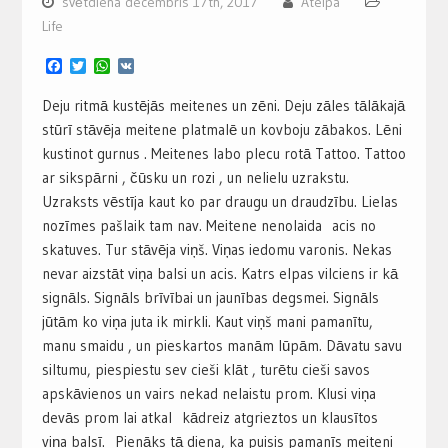
svētdiena decembris 17th, 2017
Atelpa
Life
Facebook
Twitter
WhatsApp
VK
Deju ritmā kustējās meitenes un zēni. Deju zāles tālākajā
stūrī stāvēja meitene platmalē un kovboju zābakos. Lēni
kustinot gurnus . Meitenes labo plecu rotā Tattoo. Tattoo
ar sikspārni , čūsku un rozi , un nelielu uzrakstu.
Uzraksts vēstīja kaut ko par draugu un draudzību. Lielas
nozīmes pašlaik tam nav. Meitene nenolaida acis no
skatuves. Tur stāvēja viņš. Viņas iedomu varonis. Nekas
nevar aizstāt viņa balsi un acis. Katrs elpas vilciens ir kā
signāls. Signāls brīvībai un jaunības degsmei. Signāls
jūtām ko viņa juta ik mirkli. Kaut viņš mani pamanītu,
manu smaidu , un pieskartos manām lūpām. Dāvatu savu
siltumu, piespiestu sev cieši klāt , turētu cieši savos
apskāvienos un vairs nekad nelaistu prom. Klusi viņa
devās prom lai atkal kādreiz atgrieztos un klausītos
viņa balsī. Pienāks tā diena, ka puisis pamanīs meiteni