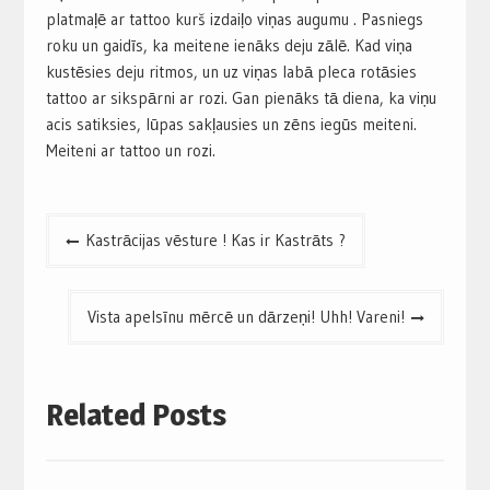
platmaļē ar tattoo kurš izdaiļo viņas augumu . Pasniegs
roku un gaidīs, ka meitene ienāks deju zālē. Kad viņa
kustēsies deju ritmos, un uz viņas labā pleca rotāsies
tattoo ar sikspārni ar rozi. Gan pienāks tā diena, ka viņu
acis satiksies, lūpas sakļausies un zēns iegūs meiteni.
Meiteni ar tattoo un rozi.
Post
Kastrācijas vēsture ! Kas ir Kastrāts ?
navigation
Vista apelsīnu mērcē un dārzeņi! Uhh! Vareni!
Related Posts