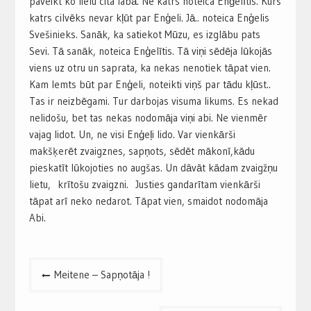
paveikt ko lielu cita labā. Ne katrs noteica Enģelītis. Kurš
katrs cilvēks nevar kļūt par Enģeli. Jā.. noteica Enģelis
Svešinieks. Sanāk, ka satiekot Mūzu, es izglābu pats
Sevi. Tā sanāk, noteica Enģelītis. Tā viņi sēdēja lūkojās
viens uz otru un saprata, ka nekas nenotiek tāpat vien.
Kam lemts būt par Enģeli, noteikti viņš par tādu kļūst..
Tas ir neizbēgami. Tur darbojas visuma likums. Es nekad
nelidošu, bet tas nekas nodomāja viņi abi. Ne vienmēr
vajag lidot. Un, ne visi Enģeļi lido. Var vienkārši
makšķerēt zvaigznes, sapņots, sēdēt mākonī,kādu
pieskatīt lūkojoties no augšas. Un dāvāt kādam zvaigžņu
lietu, krītošu zvaigzni. Justies gandarītam vienkārši
tāpat arī neko nedarot. Tāpat vien, smaidot nodomāja
Abi.
Post
Meitene – Sapņotāja !
navigation