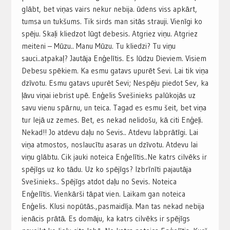
glābt, bet viņas vairs nekur nebija. ūdens viss apkārt,
tumsa un tukšums. Tik sirds man sitās strauji. Vienīgi ko
spēju. Skaļi kliedzot lūgt debesis. Atgriez viņu. Atgriez
meiteni – Mūzu.. Manu Mūzu. Tu kliedzi? Tu viņu
sauci..atpakaļ? Jautāja Enģelītis. Es lūdzu Dieviem. Visiem
Debesu spēkiem. Ka esmu gatavs upurēt Sevi. Lai tik viņa
dzīvotu. Esmu gatavs upurēt Sevi; Nespēju piedot Sev, ka
ļāvu viņai iebrist upē. Enģelis Svešinieks palūkojās uz
savu vienu spārnu, un teica. Tagad es esmu šeit, bet viņa
tur lejā uz zemes. Bet, es nekad nelidošu, kā citi Enģeļi.
Nekad!! Jo atdevu daļu no Sevis.. Atdevu labprātīgi. Lai
viņa atmostos, noslaucītu asaras un dzīvotu. Atdevu lai
viņu glābtu. Cik jauki noteica Enģelītis..Ne katrs cilvēks ir
spējīgs uz ko tādu. Uz ko spējīgs? Izbrīnīti pajautāja
Svešinieks.. Spējīgs atdot daļu no Sevis. Noteica
Enģelītis. Vienkārši tāpat vien. Laikam gan noteica
Enģelis. Klusi nopūtās.,pasmaidīja. Man tas nekad nebija
ienācis prātā. Es domāju, ka katrs cilvēks ir spējīgs