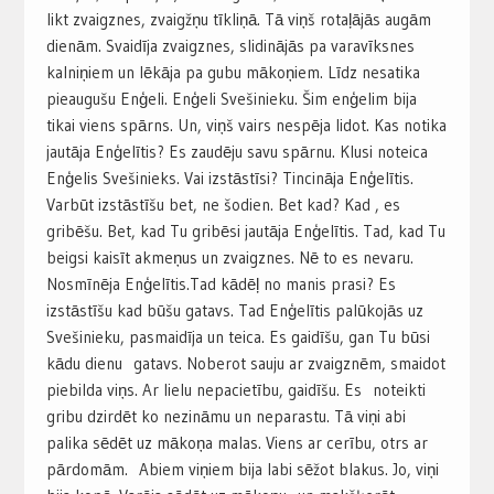
likt zvaigznes, zvaigžņu tīkliņā. Tā viņš rotaļājās augām
dienām. Svaidīja zvaigznes, slidinājās pa varavīksnes
kalniņiem un lēkāja pa gubu mākoņiem. Līdz nesatika
pieaugušu Enģeli. Enģeli Svešinieku. Šim enģelim bija
tikai viens spārns. Un, viņš vairs nespēja lidot. Kas notika
jautāja Enģelītis? Es zaudēju savu spārnu. Klusi noteica
Enģelis Svešinieks. Vai izstāstīsi? Tincināja Enģelītis.
Varbūt izstāstīšu bet, ne šodien. Bet kad? Kad , es
gribēšu. Bet, kad Tu gribēsi jautāja Enģelītis. Tad, kad Tu
beigsi kaisīt akmeņus un zvaigznes. Nē to es nevaru.
Nosmīnēja Enģelītis.Tad kādēļ no manis prasi? Es
izstāstīšu kad būšu gatavs. Tad Enģelītis palūkojās uz
Svešinieku, pasmaidīja un teica. Es gaidīšu, gan Tu būsi
kādu dienu gatavs. Noberot sauju ar zvaigznēm, smaidot
piebilda viņs. Ar lielu nepacietību, gaidīšu. Es noteikti
gribu dzirdēt ko nezināmu un neparastu. Tā viņi abi
palika sēdēt uz mākoņa malas. Viens ar cerību, otrs ar
pārdomām. Abiem viņiem bija labi sēžot blakus. Jo, viņi