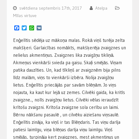
svētdiena septembris 17th, 2017
Atelpa
Mīlas virtuve
Facebook
Twitter
WhatsApp
VK
Enģelītis sēdēja uz mākoņa malas. Rokā viņš turēja zelta
makšķeri. Garlaicības nomākts, makšķerēja zvaigznes un
nelielus akmentiņus. Zvaigznes lika zvaigžņu tikliņā.
Akmeņus vienkārši svieda pa gaisu. Skaļi smējās. Viņam
patika dauzīties. Un, kad tīkliņš ar zvaigznēm bija pilns
līdz malām, viņs to vienkārši izbēra. Nolija zvaigžņu
lietus. Enģelītis priecājās par savām blēņām. Jo viņs
nojauta, ka kaut kur lejā uz zemes. Cilvēki gaida, ka kritīs
zvaigzne.., nolīs zvaigžņu lietus. Cilvēki vēlas ieraudzīt
krītošu zvaigzni. Krītoša zvaigzne sola cerību un laimi.
Bērnu nākšanu pasaulē , un cilvēku aiziešanu viņsaulē.
Enģelītis zināja, ka viņš ir tas Blēņdaris. Tas viņu darīja
patiesi laimīgu, viņa blēņas darīja viņu laimīgu. Viņš
smējās, turpināja ķert zvaigznes, mest akmentiņus un