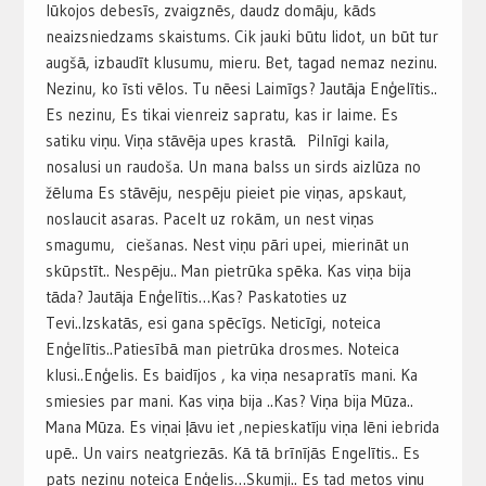
lūkojos debesīs, zvaigznēs, daudz domāju, kāds
neaizsniedzams skaistums. Cik jauki būtu lidot, un būt tur
augšā, izbaudīt klusumu, mieru. Bet, tagad nemaz nezinu.
Nezinu, ko īsti vēlos. Tu nēesi Laimīgs? Jautāja Enģelītis..
Es nezinu, Es tikai vienreiz sapratu, kas ir laime. Es
satiku viņu. Viņa stāvēja upes krastā. Pilnīgi kaila,
nosalusi un raudoša. Un mana balss un sirds aizlūza no
žēluma Es stāvēju, nespēju pieiet pie viņas, apskaut,
noslaucit asaras. Pacelt uz rokām, un nest viņas
smagumu, ciešanas. Nest viņu pāri upei, mierināt un
skūpstīt.. Nespēju.. Man pietrūka spēka. Kas viņa bija
tāda? Jautāja Enģelītis…Kas? Paskatoties uz
Tevi..Izskatās, esi gana spēcīgs. Neticīgi, noteica
Enģelītis..Patiesībā man pietrūka drosmes. Noteica
klusi..Enģelis. Es baidījos , ka viņa nesapratīs mani. Ka
smiesies par mani. Kas viņa bija ..Kas? Viņa bija Mūza..
Mana Mūza. Es viņai ļāvu iet ,nepieskatīju viņa lēni iebrida
upē.. Un vairs neatgriezās. Kā tā brīnījās Engelītis.. Es
pats nezinu noteica Enģelis…Skumji.. Es tad metos viņu