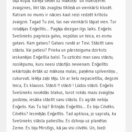
bija kopā. Varēja sēdēt uz mākoņu un makšķerēt
zvaigznes, likt tās zvagžņu tīkliņā un vienkārši klusēt.
Katram no mums ir nācies kaut reizi redzēt krītošu
zvaigzni. Tagad Tu zini, tas nav vienkārši tāpat vien. Tur
rotaļājas Enģelītis… Pagāja diezgan ilgs laiks. Enģelis
Svešinieks pagrieza galvu, nopūtas un teica, es esmu
gatavs. Kam gatavs? Gatavs runāt ar Tevi. Stāstīt savu
stāstu. Vai patiesi? Prieka un pārsteiguma dzirksts
ieskanējas Enģelīša balsī. Tu uzticēsi man savu stāstu,
noslēpumu, kuru neesi stāstījis nevienam. Enģelītis
iekārtojās ērtāk uz mākoņa malas, paņēma spilventiņu ,
cukurvati. Ielēja zaļo tēju. Un ar lielu nepacietību, degsmi
teica, Es klausos. Stāsti !! stāsti ! Lūdzu stāsti. Enģelis
Svešinieks nosēdās blakus, turot rokās mazu zvaigžņu
podziņu, iesāka stāstīt savu stāstu. Es agrāk nebiju
Enģelis. Kas Tu biji? Brīnijās Enģelītis… Es biju Cilvēks.
Cilvēks? Iesmējās Enģelītis. Tad apklusa, jo saprata, ka
Svešinieks stāsta patiesību. Es dzīvoju uz planētas
Zeme. Es biju Mirstīgs, kā jau visi cilvēki. Un, bieži