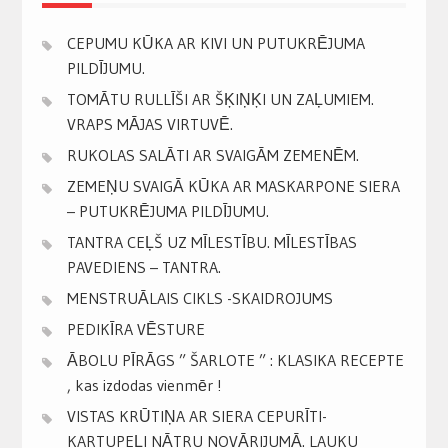
CEPUMU KŪKA AR KIVI UN PUTUKRĒJUMA
PILDĪJUMU.
TOMĀTU RULLĪŠI AR ŠĶIŅĶI UN ZAĻUMIEM.
VRAPS MĀJAS VIRTUVĒ.
RUKOLAS SALĀTI AR SVAIGĀM ZEMENĒM.
ZEMEŅU SVAIGĀ KŪKA AR MASKARPONE SIERA
– PUTUKRĒJUMA PILDĪJUMU.
TANTRA CEĻŠ UZ MĪLESTĪBU. MĪLESTĪBAS
PAVEDIENS – TANTRA.
MENSTRUĀLAIS CIKLS -SKAIDROJUMS
PEDIKĪRA VĒSTURE
ĀBOLU PĪRĀGS ” ŠARLOTE ” : KLASIKA RECEPTE
, kas izdodas vienmēr !
VISTAS KRŪTIŅA AR SIERA CEPURĪTI-
KARTUPEĻI NĀTRU NOVĀRIJUMĀ. LAUKU