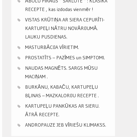
ĀBOLU PĪRĀGS ” ŠARLOTE ” : KLASIKA
RECEPTE , kas izdodas vienmēr !
VISTAS KRŪTIŅA AR SIERA CEPURĪTI-
KARTUPEĻI NĀTRU NOVĀRIJUMĀ.
LAUKU PUSDIENAS.
MASTURBĀCIJA VĪRIETIM.
PROSTATĪTS – PAZĪMES un SIMPTOMI.
NAUDAS MAGNĒTS. SARGS MŪSU
MACIŅAM .
BURKĀNU, KABAČU, KARTUPEĻU
BĻINAS – MAZKALORIJU RECEPTE .
KARTUPEĻU PANKŪKAS AR SIERU.
ĀTRĀ RECEPTE.
ANDROPAUZE JEB VĪRIEŠU KLIMAKSS.