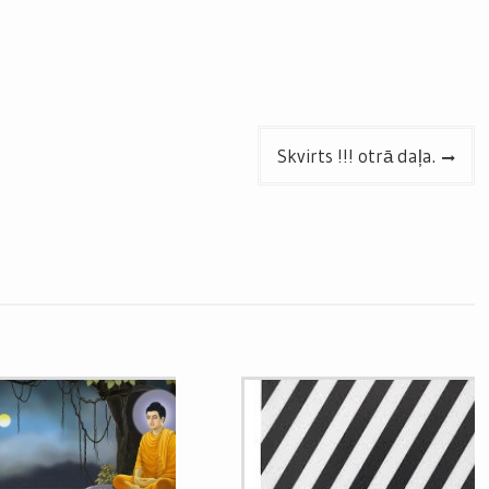
Skvirts !!! otrā daļa.