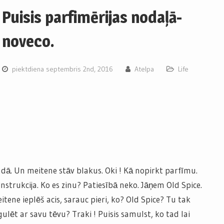
Puisis parfimērijas nodaļā-
noveco.
piektdiena septembris 2nd, 2016
Atelpa
Life
dā. Un meitene stāv blakus. Oki ! Kā nopirkt parfīmu.
instrukcija. Ko es zinu? Patiesībā neko. Jāņem Old Spice.
tene ieplēš acis, sarauc pieri, ko? Old Spice? Tu tak
lēt ar savu tēvu? Traki ! Puisis samulst, ko tad lai