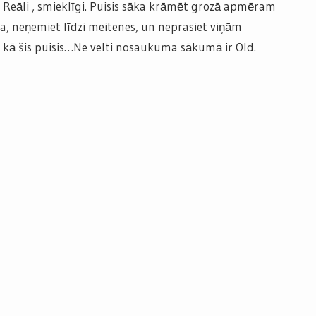
. Reāli , smieklīgi. Puisis sāka krāmēt grozā apmēram
da, neņemiet līdzi meitenes, un neprasiet viņām
 kā šis puisis…Ne velti nosaukuma sākumā ir Old.