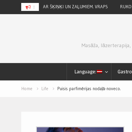
ZAĻUMIEM. VRAPS
:
RUKOLAS SALĀTI AR SVAIGĀM ZEMENĒM.
Skip
to
content
Masāža, lāzerterapija,
Language:
Gastro
Home
Life
Puisis parfimērijas nodaļā-noveco.