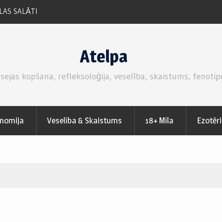
ZEMEŅU SVAIGĀ KŪKA AR MASKARPONE SIERA –
PUTUKRĒJUMA PILDĪJUMU.
Atelpa
 sejas kopšana, refleksoloģija, veselība, skaistums, fenotip
nomija
Veselība & Skaistums
18+ Mīla
Ezotēr