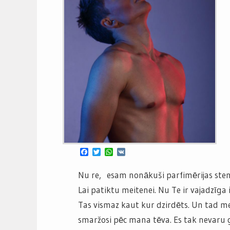
Facebook
Twitter
WhatsApp
VK
Nu re, esam nonākuši parfimērijas sten
Lai patiktu meitenei. Nu Te ir vajadzīga 
Tas vismaz kaut kur dzirdēts. Un tad mei
smaržosi pēc mana tēva. Es tak nevaru gu