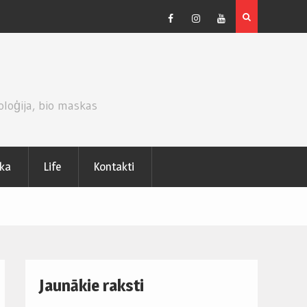
CEPUMU KŪKA AR KIVI UN PUTUKRĒJUMA PILDĪJUMU.
Facebook
Instagram
Youtube
oloģija, bio maskas
ika
Life
Kontakti
Jaunākie raksti