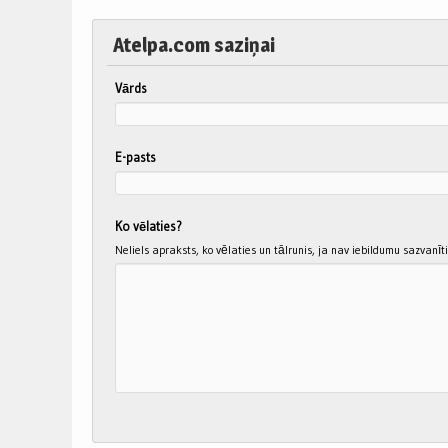
Atelpa.com saziņai
Vārds
E-pasts
Ko vēlaties?
Neliels apraksts, ko vēlaties un tālrunis, ja nav iebildumu sazvanīt