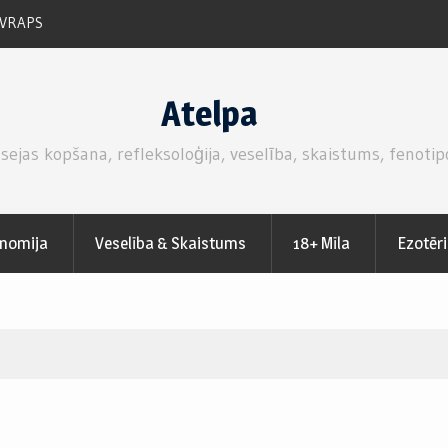
VRAPS
RUKOLAS SALĀTI AR SVAIGĀM ZEMENĒM.
Atelpa
 sejas kopšana, refleksoloģija, veselība, skaistums, fenotip
nomija
Veselība & Skaistums
18+ Mīla
Ezotēr