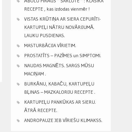
ĀBOLU PĪRĀGS ” ŠARLOTE ” : KLASIKA
RECEPTE , kas izdodas vienmēr !
VISTAS KRŪTIŅA AR SIERA CEPURĪTI-
KARTUPEĻI NĀTRU NOVĀRIJUMĀ.
LAUKU PUSDIENAS.
MASTURBĀCIJA VĪRIETIM.
PROSTATĪTS – PAZĪMES un SIMPTOMI.
NAUDAS MAGNĒTS. SARGS MŪSU
MACIŅAM .
BURKĀNU, KABAČU, KARTUPEĻU
BĻINAS – MAZKALORIJU RECEPTE .
KARTUPEĻU PANKŪKAS AR SIERU.
ĀTRĀ RECEPTE.
ANDROPAUZE JEB VĪRIEŠU KLIMAKSS.