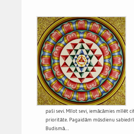
paši sevi. Mīlot sevi, iemācāmies mīlēt c
prioritāte. Pagaidām mūsdienu sabiedrīb
Budismā…