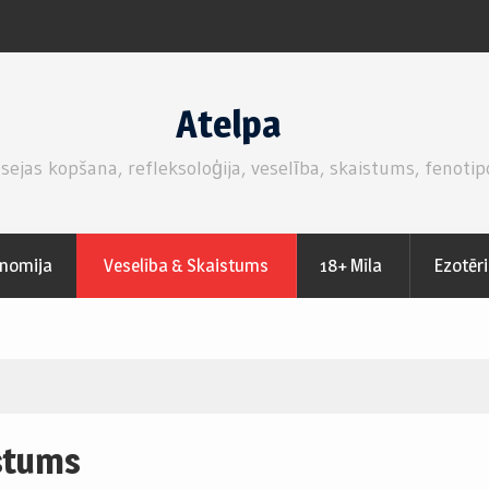
ZEMEŅU SVAIGĀ KŪKA AR MASKARPONE SIERA –
PUTUKRĒJUMA PILDĪJUMU.
Atelpa
 sejas kopšana, refleksoloģija, veselība, skaistums, fenotip
nomija
Veselība & Skaistums
18+ Mīla
Ezotēr
istums