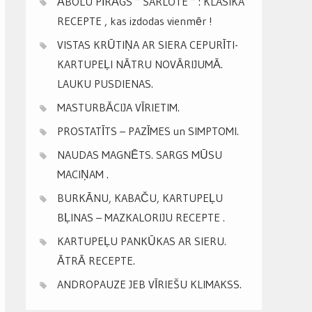
ĀBOLU PĪRĀGS ” ŠARLOTE ” : KLASIKA
RECEPTE , kas izdodas vienmēr !
VISTAS KRŪTIŅA AR SIERA CEPURĪTI-
KARTUPEĻI NĀTRU NOVĀRIJUMĀ.
LAUKU PUSDIENAS.
MASTURBĀCIJA VĪRIETIM.
PROSTATĪTS – PAZĪMES un SIMPTOMI.
NAUDAS MAGNĒTS. SARGS MŪSU
MACIŅAM .
BURKĀNU, KABAČU, KARTUPEĻU
BĻINAS – MAZKALORIJU RECEPTE .
KARTUPEĻU PANKŪKAS AR SIERU.
ĀTRĀ RECEPTE.
ANDROPAUZE JEB VĪRIEŠU KLIMAKSS.