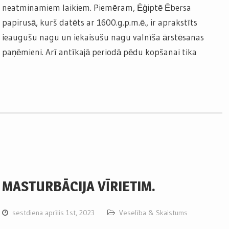
neatminamiem laikiem. Piemēram, Ēģiptē Ēbersa
papirusā, kurš datēts ar 1600.g.p.m.ē., ir aprakstīts
ieaugušu nagu un iekaisušu nagu valnīša ārstēsanas
paņēmieni. Arī antīkajā periodā pēdu kopšanai tika
MASTURBĀCIJA VĪRIETIM.
sestdiena aprīlis 1st, 2023
Veselība & Skaistums