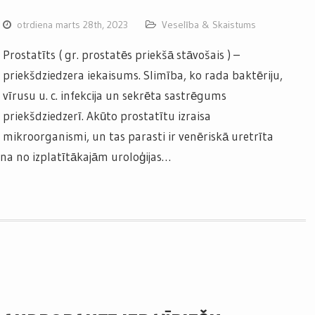
otrdiena marts 28th, 2023
Veselība & Skaistums
Prostatīts ( gr. prostatēs priekšā stāvošais ) –
priekšdziedzera iekaisums. Slimība, ko rada baktēriju,
vīrusu u. c. infekcija un sekrēta sastrēgums
priekšdziedzerī. Akūto prostatītu izraisa
mikroorganismi, un tas parasti ir venēriskā uretrīta
iena no izplatītākajām uroloģijas…