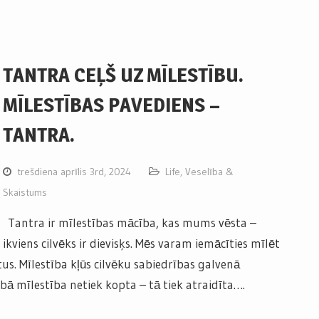
TANTRA CEĻŠ UZ MĪLESTĪBU.
MĪLESTĪBAS PAVEDIENS –
TANTRA.
trešdiena aprīlis 3rd, 2024
Life
,
Veselība &
Skaistums
Tantra ir mīlestības mācība, kas mums vēsta –
ikviens cilvēks ir dievisķs. Mēs varam iemācīties mīlēt
itus. Mīlestība kļūs cilvēku sabiedrības galvenā
ā mīlestība netiek kopta – tā tiek atraidīta….