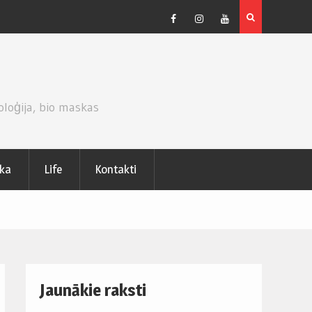
CEPUMU KŪKA AR KIVI UN PUTUKRĒJUMA PILDĪJUMU.
Facebook
Instagram
Youtube
oloģija, bio maskas
ika
Life
Kontakti
Jaunākie raksti