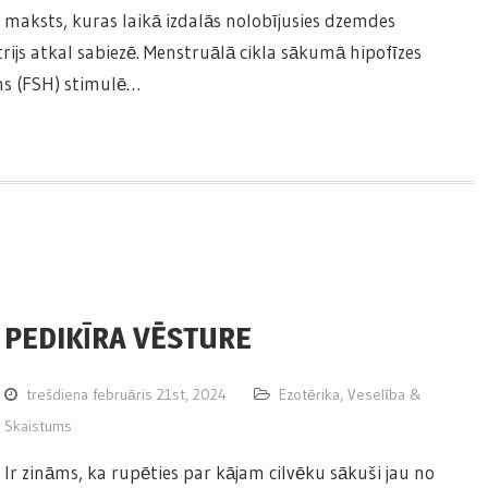
maksts, kuras laikā izdalās nolobījusies dzemdes
ijs atkal sabiezē. Menstruālā cikla sākumā hipofīzes
ons (FSH) stimulē…
PEDIKĪRA VĒSTURE
trešdiena februāris 21st, 2024
Ezotērika
,
Veselība &
Skaistums
Ir zināms, ka rupēties par kājam cilvēku sākuši jau no