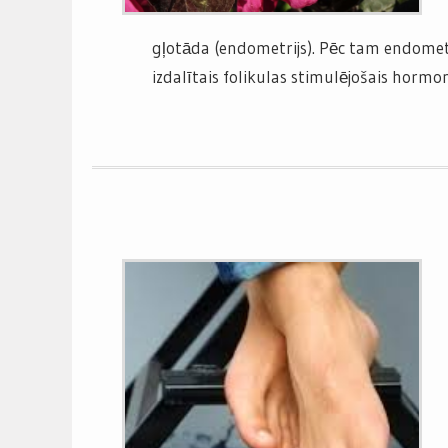
gļotāda (endometrijs). Pēc tam endometr
izdalītais folikulas stimulējošais horm