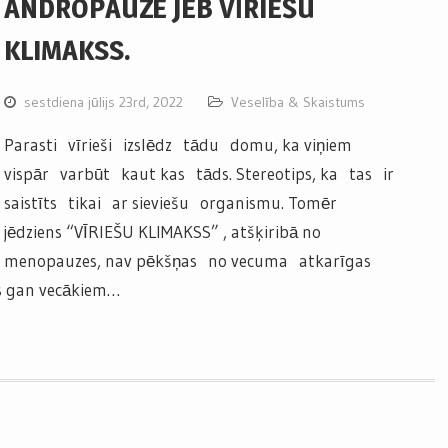
ANDROPAUZE JEB VĪRIEŠU
KLIMAKSS.
sestdiena jūlijs 23rd, 2022
Veselība & Skaistums
Parasti vīrieši izslēdz tādu domu, ka viņiem
vispār varbūt kaut kas tāds. Stereotips, ka tas ir
saistīts tikai ar sieviešu organismu. Tomēr
jēdziens “VĪRIEŠU KLIMAKSS” , atšķiribā no
menopauzes, nav pēkšņas no vecuma atkarīgas
s gan vecākiem…