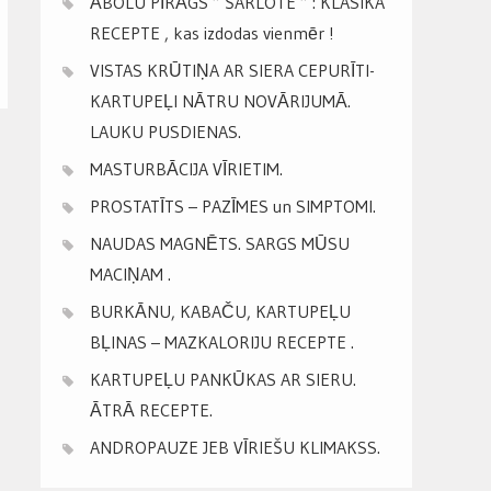
ĀBOLU PĪRĀGS ” ŠARLOTE ” : KLASIKA
RECEPTE , kas izdodas vienmēr !
VISTAS KRŪTIŅA AR SIERA CEPURĪTI-
KARTUPEĻI NĀTRU NOVĀRIJUMĀ.
LAUKU PUSDIENAS.
MASTURBĀCIJA VĪRIETIM.
PROSTATĪTS – PAZĪMES un SIMPTOMI.
NAUDAS MAGNĒTS. SARGS MŪSU
MACIŅAM .
BURKĀNU, KABAČU, KARTUPEĻU
BĻINAS – MAZKALORIJU RECEPTE .
KARTUPEĻU PANKŪKAS AR SIERU.
ĀTRĀ RECEPTE.
ANDROPAUZE JEB VĪRIEŠU KLIMAKSS.