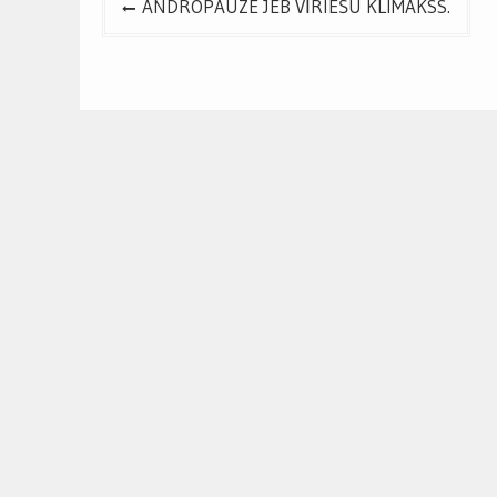
ANDROPAUZE JEB VĪRIEŠU KLIMAKSS.
navigation