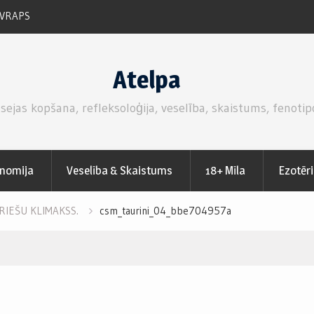
VRAPS
RUKOLAS SALĀTI AR SVAIGĀM ZEMENĒM.
Atelpa
 sejas kopšana, refleksoloģija, veselība, skaistums, fenotip
nomija
Veselība & Skaistums
18+ Mīla
Ezotēr
RIEŠU KLIMAKSS.
csm_taurini_04_bbe704957a