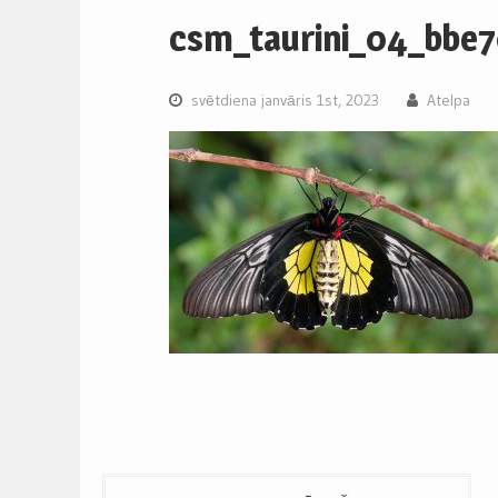
csm_taurini_04_bbe
svētdiena janvāris 1st, 2023
Atelpa
Post