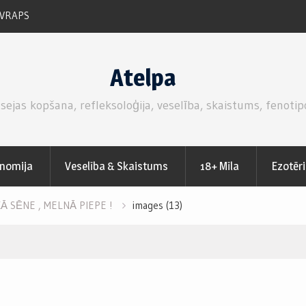
AR SVAIGĀM ZEMENĒM.
ZEMEŅU SVAIGĀ KŪKA AR M
PUTUKRĒJUMA PILDĪJUMU.
Atelpa
 sejas kopšana, refleksoloģija, veselība, skaistums, fenotip
nomija
Veselība & Skaistums
18+ Mīla
Ezotēr
Ā SĒNE , MELNĀ PIEPE !
images (13)