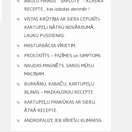
ĀBOLU PĪRĀGS ” ŠARLOTE ” : KLASIKA
RECEPTE , kas izdodas vienmēr !
VISTAS KRŪTIŅA AR SIERA CEPURĪTI-
KARTUPEĻI NĀTRU NOVĀRIJUMĀ.
LAUKU PUSDIENAS.
MASTURBĀCIJA VĪRIETIM.
PROSTATĪTS – PAZĪMES un SIMPTOMI.
NAUDAS MAGNĒTS. SARGS MŪSU
MACIŅAM .
BURKĀNU, KABAČU, KARTUPEĻU
BĻINAS – MAZKALORIJU RECEPTE .
KARTUPEĻU PANKŪKAS AR SIERU.
ĀTRĀ RECEPTE.
ANDROPAUZE JEB VĪRIEŠU KLIMAKSS.