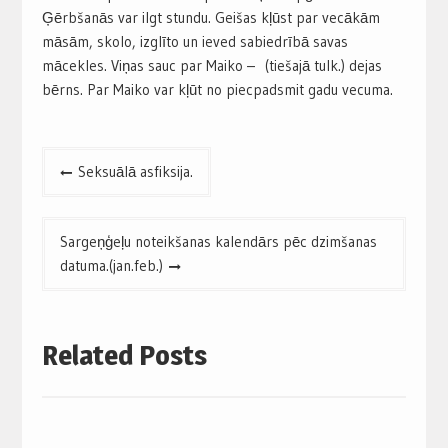
Ģērbšanās var ilgt stundu. Geišas kļūst par vecākām
māsām, skolo, izglīto un ieved sabiedrībā savas
mācekles. Viņas sauc par Maiko – (tiešajā tulk.) dejas
bērns. Par Maiko var kļūt no piecpadsmit gadu vecuma.
Post
Seksuālā asfiksija.
navigation
Sargeņģeļu noteikšanas kalendārs pēc dzimšanas
datuma.(jan.feb.)
Related Posts