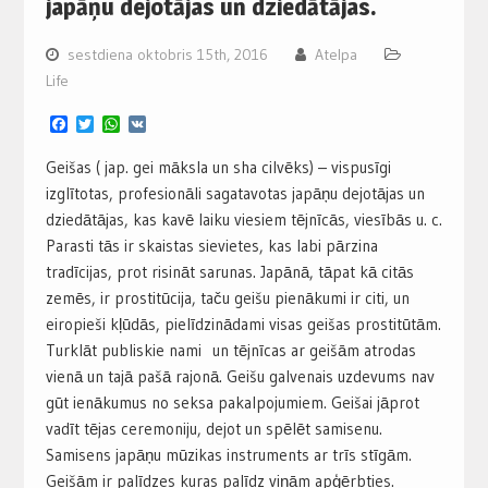
japāņu dejotājas un dziedātājas.
sestdiena oktobris 15th, 2016
Atelpa
Life
Facebook
Twitter
WhatsApp
VK
Geišas ( jap. gei māksla un sha cilvēks) – vispusīgi
izglītotas, profesionāli sagatavotas japāņu dejotājas un
dziedātājas, kas kavē laiku viesiem tējnīcās, viesībās u. c.
Parasti tās ir skaistas sievietes, kas labi pārzina
tradīcijas, prot risināt sarunas. Japānā, tāpat kā citās
zemēs, ir prostitūcija, taču geišu pienākumi ir citi, un
eiropieši kļūdās, pielīdzinādami visas geišas prostitūtām.
Turklāt publiskie nami un tējnīcas ar geišām atrodas
vienā un tajā pašā rajonā. Geišu galvenais uzdevums nav
gūt ienākumus no seksa pakalpojumiem. Geišai jāprot
vadīt tējas ceremoniju, dejot un spēlēt samisenu.
Samisens japāņu mūzikas instruments ar trīs stīgām.
Geišām ir palīdzes kuras palīdz viņām apģērbties.