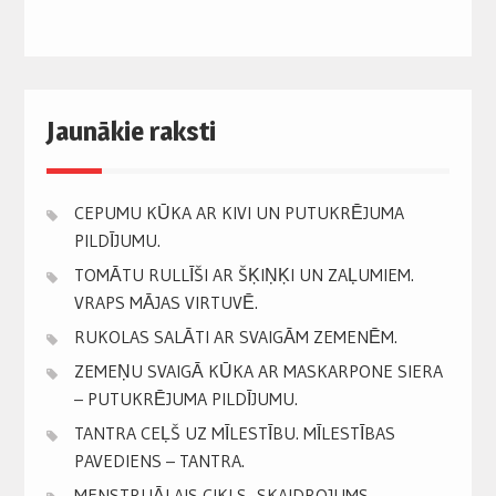
Jaunākie raksti
CEPUMU KŪKA AR KIVI UN PUTUKRĒJUMA
PILDĪJUMU.
TOMĀTU RULLĪŠI AR ŠĶIŅĶI UN ZAĻUMIEM.
VRAPS MĀJAS VIRTUVĒ.
RUKOLAS SALĀTI AR SVAIGĀM ZEMENĒM.
ZEMEŅU SVAIGĀ KŪKA AR MASKARPONE SIERA
– PUTUKRĒJUMA PILDĪJUMU.
TANTRA CEĻŠ UZ MĪLESTĪBU. MĪLESTĪBAS
PAVEDIENS – TANTRA.
MENSTRUĀLAIS CIKLS -SKAIDROJUMS