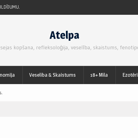
LDĪJUMU.
TOMĀTU RULLĪŠI AR ŠĶIŅĶI UN ZAĻUMIEM. VRAPS
MĀJAS VIRTUVĒ.
Atelpa
 sejas kopšana, refleksoloģija, veselība, skaistums, fenotip
nomija
Veselība & Skaistums
18+ Mīla
Ezotēr
s.