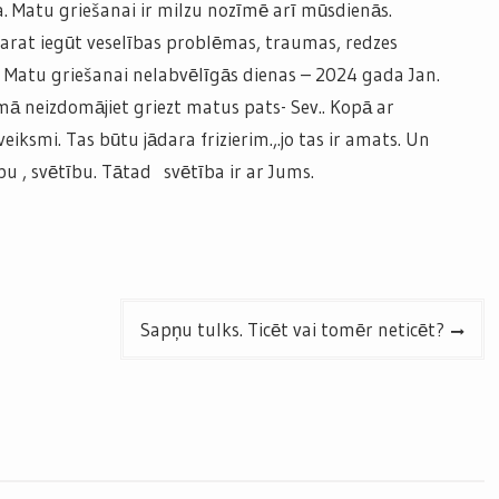
. Matu griešanai ir milzu nozīmē arī mūsdienās.
Varat iegūt veselības problēmas, traumas, redzes
. Matu griešanai nelabvēlīgās dienas – 2024 gada Jan.
ā neizdomājiet griezt matus pats- Sev.. Kopā ar
iksmi. Tas būtu jādara frizierim.,.jo tas ir amats. Un
bu , svētību. Tātad svētība ir ar Jums.
Sapņu tulks. Ticēt vai tomēr neticēt?