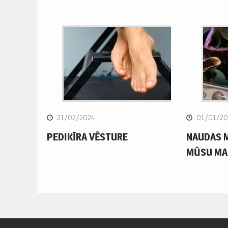
21/02/2024
01/01/20
PEDIKĪRA VĒSTURE
NAUDAS 
MŪSU MA