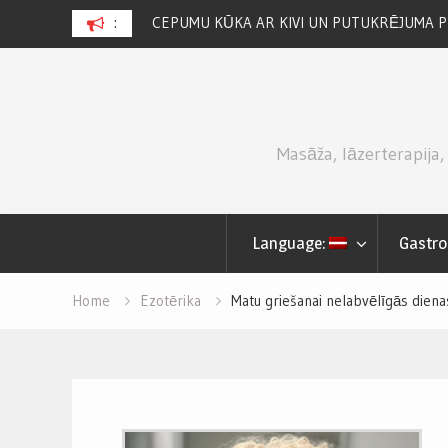
RPONE SIERA –
:
CEPUMU KŪKA AR KIVI UN PUTUKRĒJUMA PI
Skip
to
content
Masāža, lāzerterapija,
Language:
Gastro
Home
Ezotērika
Matu griešanai nelabvēlīgās diena