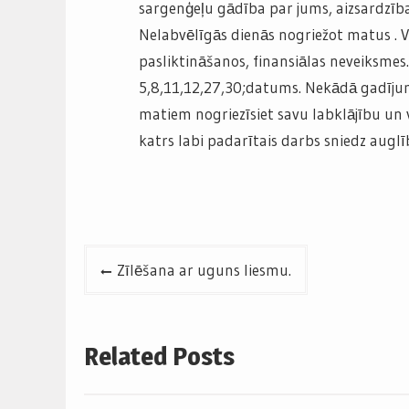
sargenģeļu gādība par jums, aizsardzība
Nelabvēlīgās dienās nogriežot matus . 
pasliktināšanos, finansiālas neveiksmes
5,8,11,12,27,30;datums. Nekādā gadījum
matiem nogriezīsiet savu labklājību un ve
katrs labi padarītais darbs sniedz auglī
Post
Zīlēšana ar uguns liesmu.
navigation
Related Posts