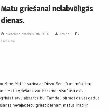
Matu griešanai nelabvēlīgās
dienas.
svētdiena oktobris 9th, 2016
Atelpa
Ezotērika
a nozīme. Mati ir saziņa ar Dievu. Senajā un mūsdienu
anu. Matu griešana var ietekmēt visu Jūsu dzīvi.
ogriežat savu aizsardzību. Tamdēļ, pirmos dzīves gadus
tīšanas nevajadzētu griezt bērnam matus. Mati ir