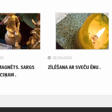
23
01/04/2022
MAGNĒTS. SARGS
ZĪLĒŠANA AR SVEČU ĒNU .
CIŅAM .