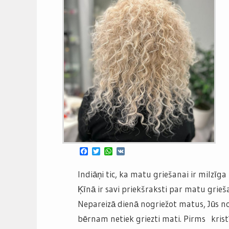
Facebook
Twitter
WhatsApp
VK
Indiāņi tic, ka matu griešanai ir milzīg
Ķīnā ir savi priekšraksti par matu grieš
Nepareizā dienā nogriežot matus, Jūs n
bērnam netiek griezti mati. Pirms kris