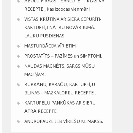
ĀBOLU PĪRĀGS ” ŠARLOTE ” : KLASIKA
RECEPTE , kas izdodas vienmēr !
VISTAS KRŪTIŅA AR SIERA CEPURĪTI-
KARTUPEĻI NĀTRU NOVĀRIJUMĀ.
LAUKU PUSDIENAS.
MASTURBĀCIJA VĪRIETIM.
PROSTATĪTS – PAZĪMES un SIMPTOMI.
NAUDAS MAGNĒTS. SARGS MŪSU
MACIŅAM .
BURKĀNU, KABAČU, KARTUPEĻU
BĻINAS – MAZKALORIJU RECEPTE .
KARTUPEĻU PANKŪKAS AR SIERU.
ĀTRĀ RECEPTE.
ANDROPAUZE JEB VĪRIEŠU KLIMAKSS.