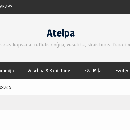
 VRAPS
RUKOLAS SALĀTI AR SVAIGĀM ZEMENĒM.
Atelpa
 sejas kopšana, refleksoloģija, veselība, skaistums, fenotip
nomija
Veselība & Skaistums
18+ Mīla
Ezotēr
0×245