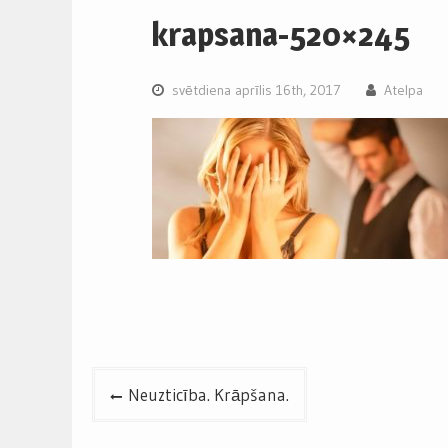
krapsana-520×245
svētdiena aprīlis 16th, 2017
Atelpa
Post
Neuzticība. Krāpšana.
navigation