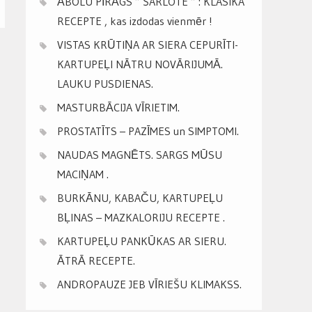
ĀBOLU PĪRĀGS ” ŠARLOTE ” : KLASIKA
RECEPTE , kas izdodas vienmēr !
VISTAS KRŪTIŅA AR SIERA CEPURĪTI-
KARTUPEĻI NĀTRU NOVĀRIJUMĀ.
LAUKU PUSDIENAS.
MASTURBĀCIJA VĪRIETIM.
PROSTATĪTS – PAZĪMES un SIMPTOMI.
NAUDAS MAGNĒTS. SARGS MŪSU
MACIŅAM .
BURKĀNU, KABAČU, KARTUPEĻU
BĻINAS – MAZKALORIJU RECEPTE .
KARTUPEĻU PANKŪKAS AR SIERU.
ĀTRĀ RECEPTE.
ANDROPAUZE JEB VĪRIEŠU KLIMAKSS.