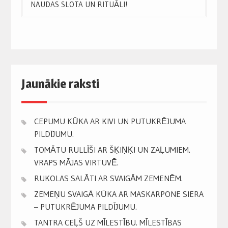
navigation
NAUDAS SLOTA UN RITUĀLI!
Jaunākie raksti
CEPUMU KŪKA AR KIVI UN PUTUKRĒJUMA
PILDĪJUMU.
TOMĀTU RULLĪŠI AR ŠĶIŅĶI UN ZAĻUMIEM.
VRAPS MĀJAS VIRTUVĒ.
RUKOLAS SALĀTI AR SVAIGĀM ZEMENĒM.
ZEMEŅU SVAIGĀ KŪKA AR MASKARPONE SIERA
– PUTUKRĒJUMA PILDĪJUMU.
TANTRA CEĻŠ UZ MĪLESTĪBU. MĪLESTĪBAS