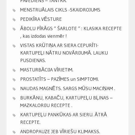
PAVEDIENS – TANTRA.
MENSTRUĀLAIS CIKLS -SKAIDROJUMS
PEDIKĪRA VĒSTURE
ĀBOLU PĪRĀGS ” ŠARLOTE ” : KLASIKA RECEPTE
, kas izdodas vienmēr !
VISTAS KRŪTIŅA AR SIERA CEPURĪTI-
KARTUPEĻI NĀTRU NOVĀRIJUMĀ. LAUKU
PUSDIENAS.
MASTURBĀCIJA VĪRIETIM.
PROSTATĪTS – PAZĪMES un SIMPTOMI.
NAUDAS MAGNĒTS. SARGS MŪSU MACIŅAM .
BURKĀNU, KABAČU, KARTUPEĻU BĻINAS –
MAZKALORIJU RECEPTE .
KARTUPEĻU PANKŪKAS AR SIERU. ĀTRĀ
RECEPTE.
ANDROPAUZE JEB VĪRIEŠU KLIMAKSS.