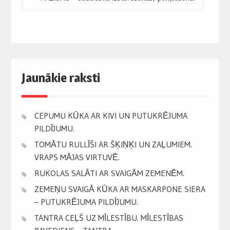
navigation
Jaunākie raksti
CEPUMU KŪKA AR KIVI UN PUTUKRĒJUMA
PILDĪJUMU.
TOMĀTU RULLĪŠI AR ŠĶIŅĶI UN ZAĻUMIEM.
VRAPS MĀJAS VIRTUVĒ.
RUKOLAS SALĀTI AR SVAIGĀM ZEMENĒM.
ZEMEŅU SVAIGĀ KŪKA AR MASKARPONE SIERA
– PUTUKRĒJUMA PILDĪJUMU.
TANTRA CEĻŠ UZ MĪLESTĪBU. MĪLESTĪBAS