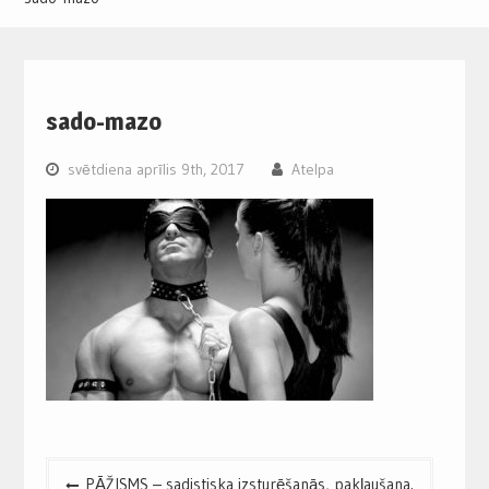
sado-mazo
svētdiena aprīlis 9th, 2017
Atelpa
Post
PĀŽISMS – sadistiska izsturēšanās, pakļaušana.