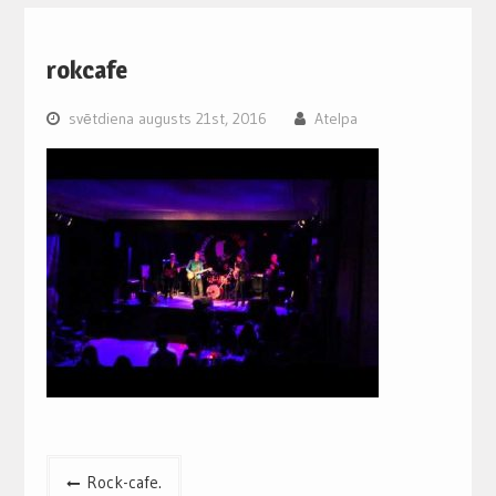
rokcafe
svētdiena augusts 21st, 2016
Atelpa
Post
Rock-cafe.