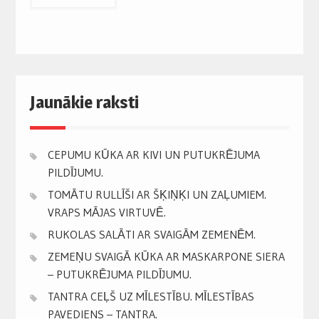
navigation
Jaunākie raksti
CEPUMU KŪKA AR KIVI UN PUTUKRĒJUMA
PILDĪJUMU.
TOMĀTU RULLĪŠI AR ŠĶIŅĶI UN ZAĻUMIEM.
VRAPS MĀJAS VIRTUVĒ.
RUKOLAS SALĀTI AR SVAIGĀM ZEMENĒM.
ZEMEŅU SVAIGĀ KŪKA AR MASKARPONE SIERA
– PUTUKRĒJUMA PILDĪJUMU.
TANTRA CEĻŠ UZ MĪLESTĪBU. MĪLESTĪBAS
PAVEDIENS – TANTRA.