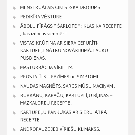
MENSTRUĀLAIS CIKLS -SKAIDROJUMS
PEDIKĪRA VĒSTURE
ĀBOLU PĪRĀGS ” ŠARLOTE ” : KLASIKA RECEPTE
, kas izdodas vienmēr !
VISTAS KRŪTIŅA AR SIERA CEPURĪTI-
KARTUPEĻI NĀTRU NOVĀRIJUMĀ. LAUKU
PUSDIENAS.
MASTURBĀCIJA VĪRIETIM.
PROSTATĪTS – PAZĪMES un SIMPTOMI.
NAUDAS MAGNĒTS. SARGS MŪSU MACIŅAM .
BURKĀNU, KABAČU, KARTUPEĻU BĻINAS –
MAZKALORIJU RECEPTE .
KARTUPEĻU PANKŪKAS AR SIERU. ĀTRĀ
RECEPTE.
ANDROPAUZE JEB VĪRIEŠU KLIMAKSS.