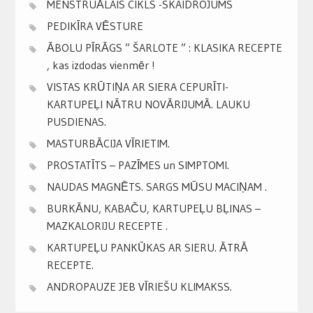
MENSTRUĀLAIS CIKLS -SKAIDROJUMS
PEDIKĪRA VĒSTURE
ĀBOLU PĪRĀGS ” ŠARLOTE ” : KLASIKA RECEPTE
, kas izdodas vienmēr !
VISTAS KRŪTIŅA AR SIERA CEPURĪTI-
KARTUPEĻI NĀTRU NOVĀRIJUMĀ. LAUKU
PUSDIENAS.
MASTURBĀCIJA VĪRIETIM.
PROSTATĪTS – PAZĪMES un SIMPTOMI.
NAUDAS MAGNĒTS. SARGS MŪSU MACIŅAM .
BURKĀNU, KABAČU, KARTUPEĻU BĻINAS –
MAZKALORIJU RECEPTE .
KARTUPEĻU PANKŪKAS AR SIERU. ĀTRĀ
RECEPTE.
ANDROPAUZE JEB VĪRIEŠU KLIMAKSS.