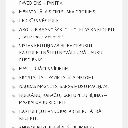
PAVEDIENS – TANTRA.
MENSTRUĀLAIS CIKLS -SKAIDROJUMS
PEDIKĪRA VĒSTURE
ĀBOLU PĪRĀGS ” ŠARLOTE ” : KLASIKA RECEPTE
, kas izdodas vienmēr !
VISTAS KRŪTIŅA AR SIERA CEPURĪTI-
KARTUPEĻI NĀTRU NOVĀRIJUMĀ. LAUKU
PUSDIENAS.
MASTURBĀCIJA VĪRIETIM.
PROSTATĪTS – PAZĪMES un SIMPTOMI.
NAUDAS MAGNĒTS. SARGS MŪSU MACIŅAM .
BURKĀNU, KABAČU, KARTUPEĻU BĻINAS –
MAZKALORIJU RECEPTE .
KARTUPEĻU PANKŪKAS AR SIERU. ĀTRĀ
RECEPTE.
ANDROPAUZE JEB VĪRIEŠU KLIMAKSS.