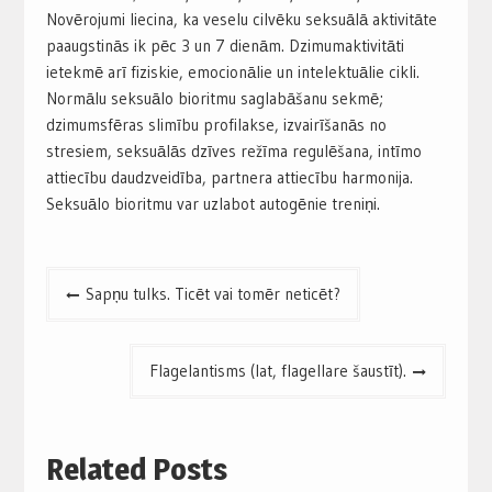
Novērojumi liecina, ka veselu cilvēku seksuālā aktivitāte
paaugstinās ik pēc 3 un 7 dienām. Dzimumaktivitāti
ietekmē arī fiziskie, emocionālie un intelektuālie cikli.
Normālu seksuālo bioritmu saglabāšanu sekmē;
dzimumsfēras slimību profilakse, izvairīšanās no
stresiem, seksuālās dzīves režīma regulēšana, intīmo
attiecību daudzveidība, partnera attiecību harmonija.
Seksuālo bioritmu var uzlabot autogēnie treniņi.
Post
Sapņu tulks. Ticēt vai tomēr neticēt?
navigation
Flagelantisms (lat, flagellare šaustīt).
Related Posts