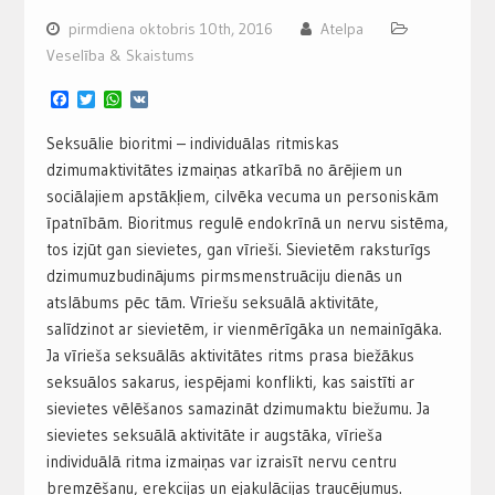
pirmdiena oktobris 10th, 2016
Atelpa
Veselība & Skaistums
Facebook
Twitter
WhatsApp
VK
Seksuālie bioritmi – individuālas ritmiskas
dzimumaktivitātes izmaiņas atkarībā no ārējiem un
sociālajiem apstākļiem, cilvēka vecuma un personiskām
īpatnībām. Bioritmus regulē endokrīnā un nervu sistēma,
tos izjūt gan sievietes, gan vīrieši. Sievietēm raksturīgs
dzimumuzbudinājums pirmsmenstruāciju dienās un
atslābums pēc tām. Vīriešu seksuālā aktivitāte,
salīdzinot ar sievietēm, ir vienmērīgāka un nemainīgāka.
Ja vīrieša seksuālās aktivitātes ritms prasa biežākus
seksuālos sakarus, iespējami konflikti, kas saistīti ar
sievietes vēlēšanos samazināt dzimumaktu biežumu. Ja
sievietes seksuālā aktivitāte ir augstāka, vīrieša
individuālā ritma izmaiņas var izraisīt nervu centru
bremzēšanu, erekcijas un ejakulācijas traucējumus.