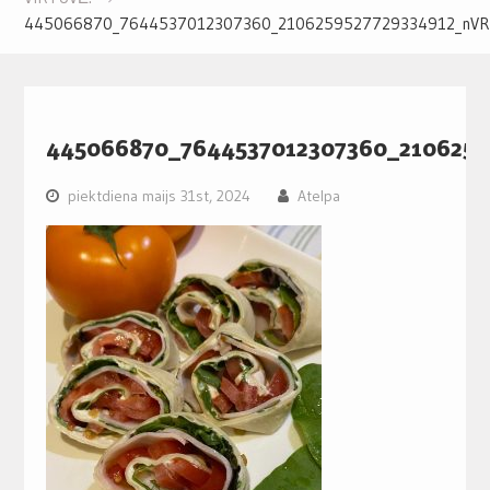
445066870_7644537012307360_2106259527729334912_nV
445066870_7644537012307360_2106259
piektdiena maijs 31st, 2024
Atelpa