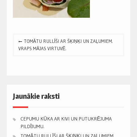
Post
TOMĀTU RULLĪŠI AR ŠĶIŅĶI UN ZAĻUMIEM.
navigation
VRAPS MĀJAS VIRTUVĒ.
Jaunākie raksti
CEPUMU KŪKA AR KIVI UN PUTUKRĒJUMA
PILDĪJUMU.
TOMĀTU RULLĪŠI AR ŠĶIŅĶI UN ZAĻUMIEM.