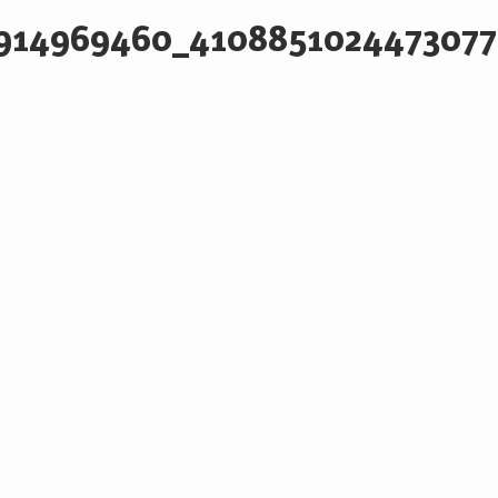
914969460_41088510244730772