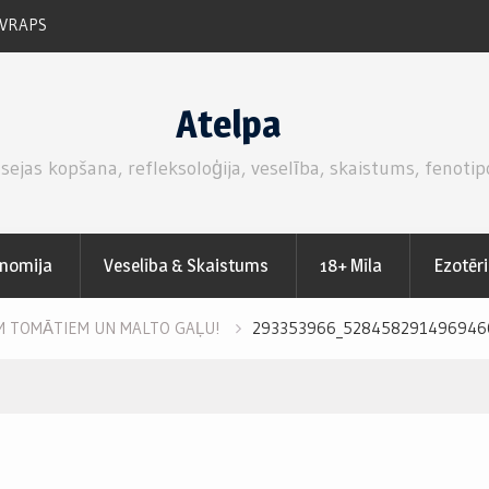
 VRAPS
RUKOLAS SALĀTI AR SVAIGĀM ZEMENĒM.
Atelpa
 sejas kopšana, refleksoloģija, veselība, skaistums, fenotip
nomija
Veselība & Skaistums
18+ Mīla
Ezotēr
EM TOMĀTIEM UN MALTO GAĻU!
293353966_5284582914969460