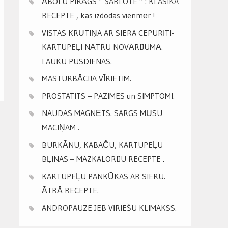
ĀBOLU PĪRĀGS ” ŠARLOTE ” : KLASIKA
RECEPTE , kas izdodas vienmēr !
VISTAS KRŪTIŅA AR SIERA CEPURĪTI-
KARTUPEĻI NĀTRU NOVĀRIJUMĀ.
LAUKU PUSDIENAS.
MASTURBĀCIJA VĪRIETIM.
PROSTATĪTS – PAZĪMES un SIMPTOMI.
NAUDAS MAGNĒTS. SARGS MŪSU
MACIŅAM .
BURKĀNU, KABAČU, KARTUPEĻU
BĻINAS – MAZKALORIJU RECEPTE .
KARTUPEĻU PANKŪKAS AR SIERU.
ĀTRĀ RECEPTE.
ANDROPAUZE JEB VĪRIEŠU KLIMAKSS.