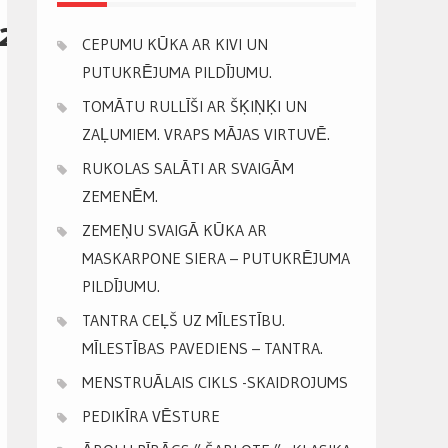
72_n(1)
CEPUMU KŪKA AR KIVI UN
PUTUKRĒJUMA PILDĪJUMU.
TOMĀTU RULLĪŠI AR ŠĶIŅĶI UN
ZAĻUMIEM. VRAPS MĀJAS VIRTUVĒ.
RUKOLAS SALĀTI AR SVAIGĀM
ZEMENĒM.
ZEMEŅU SVAIGĀ KŪKA AR
MASKARPONE SIERA – PUTUKRĒJUMA
PILDĪJUMU.
TANTRA CEĻŠ UZ MĪLESTĪBU.
MĪLESTĪBAS PAVEDIENS – TANTRA.
MENSTRUĀLAIS CIKLS -SKAIDROJUMS
PEDIKĪRA VĒSTURE