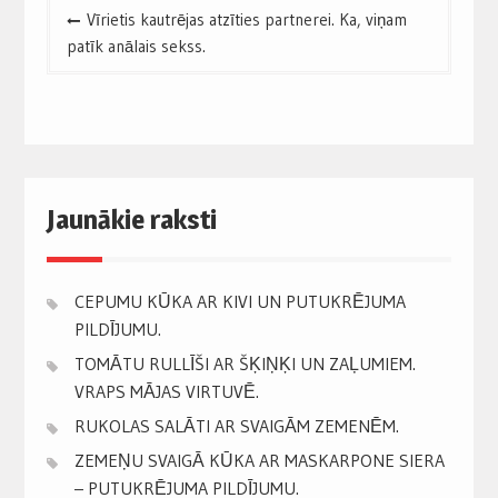
Post
Vīrietis kautrējas atzīties partnerei. Ka, viņam
navigation
patīk anālais sekss.
Jaunākie raksti
CEPUMU KŪKA AR KIVI UN PUTUKRĒJUMA
PILDĪJUMU.
TOMĀTU RULLĪŠI AR ŠĶIŅĶI UN ZAĻUMIEM.
VRAPS MĀJAS VIRTUVĒ.
RUKOLAS SALĀTI AR SVAIGĀM ZEMENĒM.
ZEMEŅU SVAIGĀ KŪKA AR MASKARPONE SIERA
– PUTUKRĒJUMA PILDĪJUMU.