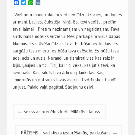
Facebook
Twitter
WhatsApp
VK
Viņš ņem manu roku un ved sev līdzi. Uzticies, un dodies
ar mani. Ļaujies, čukstēja viņš. Es, tevi vedīšu, pretīm
tavai laimei. Pretīm nezināmajam un negaidītajam. Tava
sirds balss noteiks virzienu. Mēs pārkāpsim visus dabas
likumus. Es stāvēšu līdz ar Tevi. Es būšu tev blakus. Es
sargāšu tavu mieru es būšu tava dvēsele. Es būšu tava
āda, acis un ausis. Neraudi un aizmirsti viss kas reiz ir
bijis. Ļaujies un tici. Tici, ka ir cilvēks, kas jutīs tevi, kā
sevi pašu. Kas, sildīs tavu ādu un plaukstas. Kas,
mierinās un notrauks tavas asaras. Uzdrīksties baudīt
un just. Palaid vaļā pagātni. Sāc jaunu dzīvi.
Post
Sekss ar precētu vīrieti. Mīļākās statuss.
navigation
PĀŽISMS – sadistiska izsturēšanās, pakļaušana.