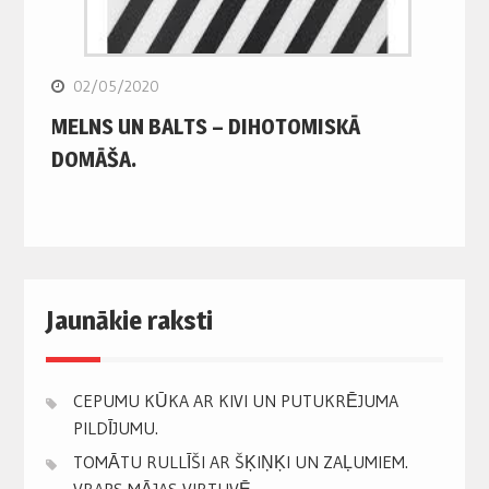
02/05/2020
MELNS UN BALTS – DIHOTOMISKĀ
DOMĀŠA.
Jaunākie raksti
CEPUMU KŪKA AR KIVI UN PUTUKRĒJUMA
PILDĪJUMU.
TOMĀTU RULLĪŠI AR ŠĶIŅĶI UN ZAĻUMIEM.
VRAPS MĀJAS VIRTUVĒ.