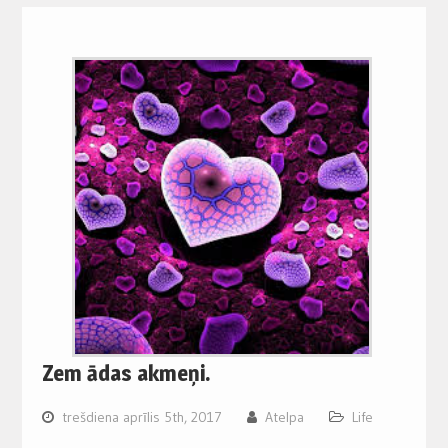
Zem ādas akmeņi.
trešdiena aprīlis 5th, 2017
Atelpa
Life