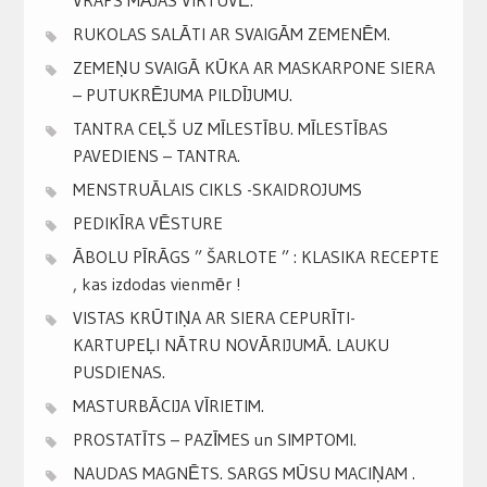
RUKOLAS SALĀTI AR SVAIGĀM ZEMENĒM.
ZEMEŅU SVAIGĀ KŪKA AR MASKARPONE SIERA
– PUTUKRĒJUMA PILDĪJUMU.
TANTRA CEĻŠ UZ MĪLESTĪBU. MĪLESTĪBAS
PAVEDIENS – TANTRA.
MENSTRUĀLAIS CIKLS -SKAIDROJUMS
PEDIKĪRA VĒSTURE
ĀBOLU PĪRĀGS ” ŠARLOTE ” : KLASIKA RECEPTE
, kas izdodas vienmēr !
VISTAS KRŪTIŅA AR SIERA CEPURĪTI-
KARTUPEĻI NĀTRU NOVĀRIJUMĀ. LAUKU
PUSDIENAS.
MASTURBĀCIJA VĪRIETIM.
PROSTATĪTS – PAZĪMES un SIMPTOMI.
NAUDAS MAGNĒTS. SARGS MŪSU MACIŅAM .