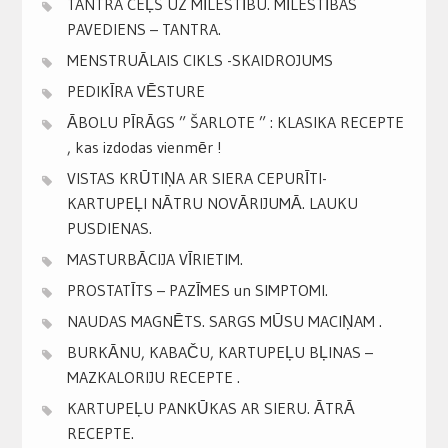
TANTRA CEĻŠ UZ MĪLESTĪBU. MĪLESTĪBAS
PAVEDIENS – TANTRA.
MENSTRUĀLAIS CIKLS -SKAIDROJUMS
PEDIKĪRA VĒSTURE
ĀBOLU PĪRĀGS ” ŠARLOTE ” : KLASIKA RECEPTE
, kas izdodas vienmēr !
VISTAS KRŪTIŅA AR SIERA CEPURĪTI-
KARTUPEĻI NĀTRU NOVĀRIJUMĀ. LAUKU
PUSDIENAS.
MASTURBĀCIJA VĪRIETIM.
PROSTATĪTS – PAZĪMES un SIMPTOMI.
NAUDAS MAGNĒTS. SARGS MŪSU MACIŅAM .
BURKĀNU, KABAČU, KARTUPEĻU BĻINAS –
MAZKALORIJU RECEPTE .
KARTUPEĻU PANKŪKAS AR SIERU. ĀTRĀ
RECEPTE.