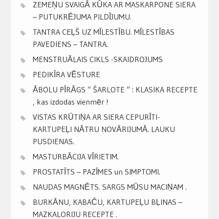
ZEMEŅU SVAIGĀ KŪKA AR MASKARPONE SIERA
– PUTUKRĒJUMA PILDĪJUMU.
TANTRA CEĻŠ UZ MĪLESTĪBU. MĪLESTĪBAS
PAVEDIENS – TANTRA.
MENSTRUĀLAIS CIKLS -SKAIDROJUMS
PEDIKĪRA VĒSTURE
ĀBOLU PĪRĀGS ” ŠARLOTE ” : KLASIKA RECEPTE
, kas izdodas vienmēr !
VISTAS KRŪTIŅA AR SIERA CEPURĪTI-
KARTUPEĻI NĀTRU NOVĀRIJUMĀ. LAUKU
PUSDIENAS.
MASTURBĀCIJA VĪRIETIM.
PROSTATĪTS – PAZĪMES un SIMPTOMI.
NAUDAS MAGNĒTS. SARGS MŪSU MACIŅAM .
BURKĀNU, KABAČU, KARTUPEĻU BĻINAS –
MAZKALORIJU RECEPTE .