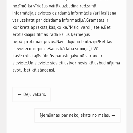
nozīmē,ka vīriešus vairāk uzbudina redzamā
informācija,sievietes dzirdamā informācija./arī lasīšana
var uzskatīt par dzirdamā informāciju/.Grāmatās ir
konkrēts apraksts,kas,ko kā.?Maigi vārdi ,iztēle.Bet
erotiskaajās filmās rāda kailus ķermeņus
nepārprotamās pozās.Nav lidojuma fantāzijai!Bet tas
sievietei ir nepieciešams kā laba somiņa.))..Vēl
kas!Erotiskajās filmās parasti galvenā varone ir
sieviete.Un sieviete sievieti uztver nevis kā uzbudinājuma
avotu,bet kā sāncensi.
Post
Deju vakars.
navigation
Ņemšanās par neko, skats no malas.