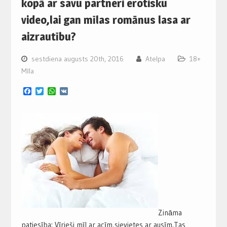
kopā ar savu partneri erotisku
video,lai gan mīlas romānus lasa ar
aizrautību?
sestdiena augusts 20th, 2016
Atelpa
18+
Mīla
Facebook
Twitter
WhatsApp
VK
Zināma
patiesība: Vīrieši mīl ar acīm,sievietes ar ausīm.Tas