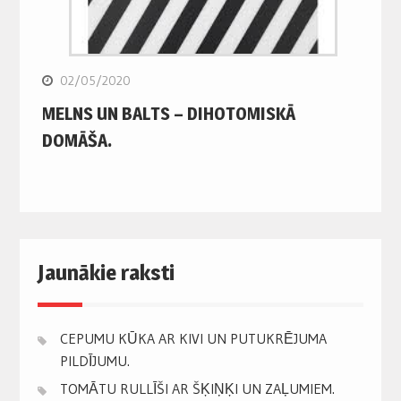
02/05/2020
MELNS UN BALTS – DIHOTOMISKĀ
DOMĀŠA.
Jaunākie raksti
CEPUMU KŪKA AR KIVI UN PUTUKRĒJUMA
PILDĪJUMU.
TOMĀTU RULLĪŠI AR ŠĶIŅĶI UN ZAĻUMIEM.