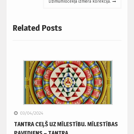
Dzimumlocekļa izmēra korekcija.
Related Posts
03/04/2024
TANTRA CEĻŠ UZ MĪLESTĪBU. MĪLESTĪBAS
PAVEDIENS – TANTRA.