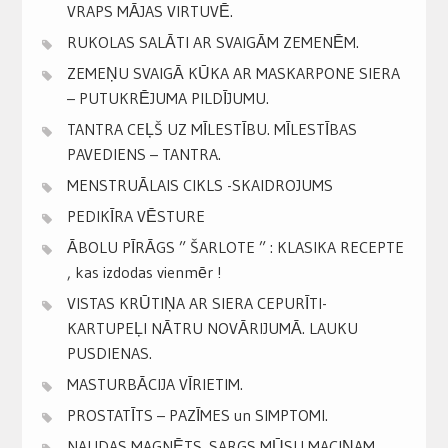
VRAPS MĀJAS VIRTUVĒ.
RUKOLAS SALĀTI AR SVAIGĀM ZEMENĒM.
ZEMEŅU SVAIGĀ KŪKA AR MASKARPONE SIERA
– PUTUKRĒJUMA PILDĪJUMU.
TANTRA CEĻŠ UZ MĪLESTĪBU. MĪLESTĪBAS
PAVEDIENS – TANTRA.
MENSTRUĀLAIS CIKLS -SKAIDROJUMS
PEDIKĪRA VĒSTURE
ĀBOLU PĪRĀGS ” ŠARLOTE ” : KLASIKA RECEPTE
, kas izdodas vienmēr !
VISTAS KRŪTIŅA AR SIERA CEPURĪTI-
KARTUPEĻI NĀTRU NOVĀRIJUMĀ. LAUKU
PUSDIENAS.
MASTURBĀCIJA VĪRIETIM.
PROSTATĪTS – PAZĪMES un SIMPTOMI.
NAUDAS MAGNĒTS. SARGS MŪSU MACIŅAM .