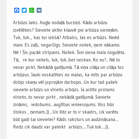
Facebook
Twitter
WhatsApp
VK
Arbūzu laiks. Augļu nodaļā burziņš. Kādu arbūzu
izvēlēties? Sieviete aktīvi klauvē pie arbūza sieniņām.
Tuk, tuk.., kas tur iekšā? Atbalss, tas es arbūzs. Neēd
mani. Es zaļš, negaršīgs. Sieviete noliek, ņem nākamo.
Nē ! Šis paŗāk strīpains. Noliek. Šim viena mala nogulēta.
Tā, re kur neliels, tuk, tuk..bet neskan. Ko nu?.. Nē to
nevar pirkt. Nekādā gadījumā. Tā viņa cilāja un cilāja tos
arbūzus. Jauki noskatīties no malas, ka mīts par arbūzu
dobjo skaņu vēl joprojām darbojas. Un kur tad paliek
sieviete arbūzs un vīrietis arbūzs. Ja astīte protams
vīrietis..to nevar pirkt , nekādā gadījumā. Sieviete
zināms, iedobums.. auglības iemiesojums. Viss būs
štokos , ņemam..))…Un līdz ar to ir skaidrs, cik varētu
būt gadi šai sievietei? Kāds raksturs un audzināsana…
Redz cik daudz var pateikt arbūzs….Tuk.tuk….))..