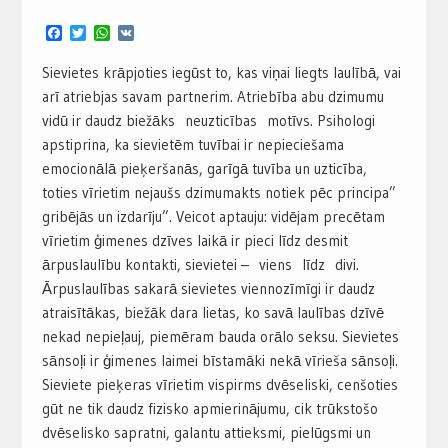
Facebook
Twitter
WhatsApp
VK
Sievietes krāpjoties iegūst to, kas viņai liegts laulībā, vai
arī atriebjas savam partnerim. Atriebība abu dzimumu
vidū ir daudz biežāks neuzticības motīvs. Psihologi
apstiprina, ka sievietēm tuvībai ir nepieciešama
emocionālā pieķeršanās, garīgā tuvība un uzticība,
toties vīrietim nejaušs dzimumakts notiek pēc principa”
gribējās un izdarīju”. Veicot aptauju: vidējam precētam
vīrietim ģimenes dzīves laikā ir pieci līdz desmit
ārpuslaulību kontakti, sievietei – viens līdz divi.
Ārpuslaulības sakarā sievietes viennozīmīgi ir daudz
atraisītākas, biežāk dara lietas, ko savā laulības dzīvē
nekad nepieļauj, piemēram bauda orālo seksu. Sievietes
sānsoļi ir ģimenes laimei bīstamāki nekā vīrieša sānsoļi.
Sieviete pieķeras vīrietim vispirms dvēseliski, cenšoties
gūt ne tik daudz fizisko apmierinājumu, cik trūkstošo
dvēselisko sapratni, galantu attieksmi, pielūgsmi un