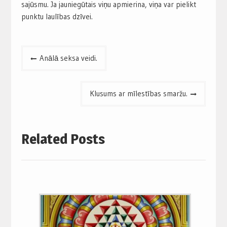
sajūsmu. Ja jauniegūtais viņu apmierina, viņa var pielikt
punktu laulības dzīvei.
Post
Anālā seksa veidi.
navigation
Klusums ar mīlestības smaržu.
Related Posts