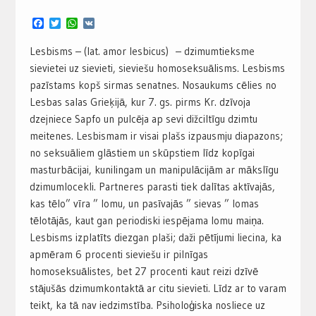
Facebook
Twitter
WhatsApp
VK
Lesbisms – (lat. amor lesbicus) – dzimumtieksme
sievietei uz sievieti, sieviešu homoseksuālisms. Lesbisms
pazīstams kopš sirmas senatnes. Nosaukums cēlies no
Lesbas salas Grieķijā, kur 7. gs. pirms Kr. dzīvoja
dzejniece Sapfo un pulcēja ap sevi dižciltīgu dzimtu
meitenes. Lesbismam ir visai plašs izpausmju diapazons;
no seksuāliem glāstiem un skūpstiem līdz kopīgai
masturbācijai, kunilingam un manipulācijām ar mākslīgu
dzimumlocekli. Partneres parasti tiek dalītas aktīvajās,
kas tēlo” vīra ” lomu, un pasīvajās ” sievas ” lomas
tēlotājās, kaut gan periodiski iespējama lomu maiņa.
Lesbisms izplatīts diezgan plaši; daži pētījumi liecina, ka
apmēram 6 procenti sieviešu ir pilnīgas
homoseksuālistes, bet 27 procenti kaut reizi dzīvē
stājušās dzimumkontaktā ar citu sievieti. Līdz ar to varam
teikt, ka tā nav iedzimstība. Psiholoģiska nosliece uz