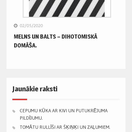
02/05/2020
MELNS UN BALTS – DIHOTOMISKĀ
DOMĀŠA.
Jaunākie raksti
CEPUMU KŪKA AR KIVI UN PUTUKRĒJUMA
PILDĪJUMU.
TOMĀTU RULLĪŠI AR ŠĶIŅĶI UN ZAĻUMIEM.