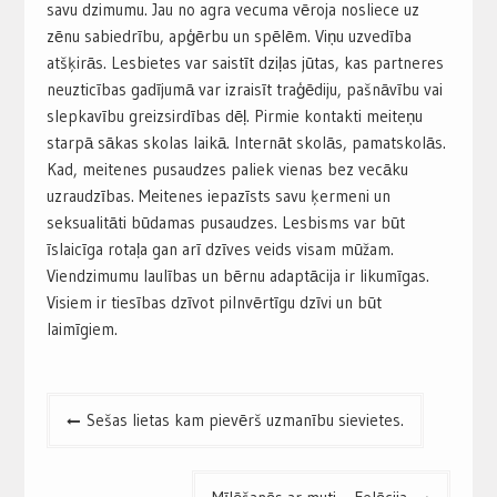
savu dzimumu. Jau no agra vecuma vēroja nosliece uz
zēnu sabiedrību, apģērbu un spēlēm. Viņu uzvedība
atšķirās. Lesbietes var saistīt dziļas jūtas, kas partneres
neuzticības gadījumā var izraisīt traģēdiju, pašnāvību vai
slepkavību greizsirdības dēļ. Pirmie kontakti meiteņu
starpā sākas skolas laikā. Internāt skolās, pamatskolās.
Kad, meitenes pusaudzes paliek vienas bez vecāku
uzraudzības. Meitenes iepazīsts savu ķermeni un
seksualitāti būdamas pusaudzes. Lesbisms var būt
īslaicīga rotaļa gan arī dzīves veids visam mūžam.
Viendzimumu laulības un bērnu adaptācija ir likumīgas.
Visiem ir tiesības dzīvot pilnvērtīgu dzīvi un būt
laimīgiem.
Post
Sešas lietas kam pievērš uzmanību sievietes.
navigation