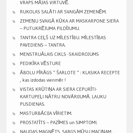
VRAPS MĀJAS VIRTUVĒ.
RUKOLAS SALĀTI AR SVAIGĀM ZEMENĒM.
ZEMEŅU SVAIGĀ KŪKA AR MASKARPONE SIERA
– PUTUKRĒJUMA PILDĪJUMU.
TANTRA CEĻŠ UZ MĪLESTĪBU. MĪLESTĪBAS
PAVEDIENS – TANTRA.
MENSTRUĀLAIS CIKLS -SKAIDROJUMS
PEDIKĪRA VĒSTURE
ĀBOLU PĪRĀGS ” ŠARLOTE ” : KLASIKA RECEPTE
, kas izdodas vienmēr !
VISTAS KRŪTIŅA AR SIERA CEPURĪTI-
KARTUPEĻI NĀTRU NOVĀRIJUMĀ. LAUKU
PUSDIENAS.
MASTURBĀCIJA VĪRIETIM.
PROSTATĪTS – PAZĪMES un SIMPTOMI.
NAUDAS MAGNĒTS. SARGS MŪSU MACIŅAM .