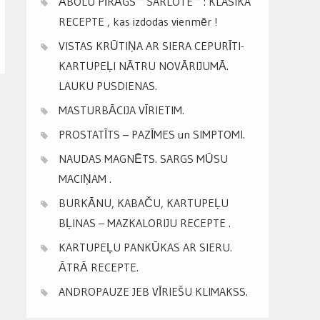
ĀBOLU PĪRĀGS ” ŠARLOTE ” : KLASIKA
RECEPTE , kas izdodas vienmēr !
VISTAS KRŪTIŅA AR SIERA CEPURĪTI-
KARTUPEĻI NĀTRU NOVĀRIJUMĀ.
LAUKU PUSDIENAS.
MASTURBĀCIJA VĪRIETIM.
PROSTATĪTS – PAZĪMES un SIMPTOMI.
NAUDAS MAGNĒTS. SARGS MŪSU
MACIŅAM .
BURKĀNU, KABAČU, KARTUPEĻU
BĻINAS – MAZKALORIJU RECEPTE .
KARTUPEĻU PANKŪKAS AR SIERU.
ĀTRĀ RECEPTE.
ANDROPAUZE JEB VĪRIEŠU KLIMAKSS.