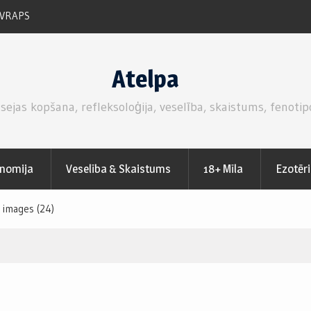
 VRAPS
RUKOLAS SALĀTI AR SVAIGĀM ZEMENĒM.
Atelpa
 sejas kopšana, refleksoloģija, veselība, skaistums, fenotip
nomija
Veselība & Skaistums
18+ Mīla
Ezotēr
images (24)