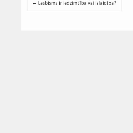
Post
Lesbisms ir iedzimtība vai izlaidība?
navigation