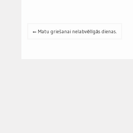
Post
Matu griešanai nelabvēlīgās dienas.
navigation