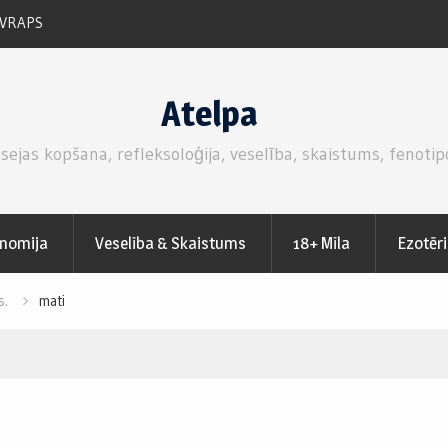
 VRAPS
RUKOLAS SALĀTI AR SVAIGĀM ZEMENĒM.
Atelpa
 sejas kopšana, refleksoloģija, veselība, skaistums, fenotip
nomija
Veselība & Skaistums
18+ Mīla
Ezotēr
s.
mati