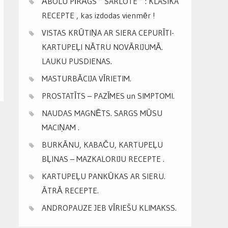
ĀBOLU PĪRĀGS ” ŠARLOTE ” : KLASIKA
RECEPTE , kas izdodas vienmēr !
VISTAS KRŪTIŅA AR SIERA CEPURĪTI-
KARTUPEĻI NĀTRU NOVĀRIJUMĀ.
LAUKU PUSDIENAS.
MASTURBĀCIJA VĪRIETIM.
PROSTATĪTS – PAZĪMES un SIMPTOMI.
NAUDAS MAGNĒTS. SARGS MŪSU
MACIŅAM .
BURKĀNU, KABAČU, KARTUPEĻU
BĻINAS – MAZKALORIJU RECEPTE .
KARTUPEĻU PANKŪKAS AR SIERU.
ĀTRĀ RECEPTE.
ANDROPAUZE JEB VĪRIEŠU KLIMAKSS.