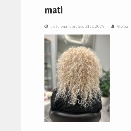
mati
trešdiena februāris 21st, 2024
Atelpa