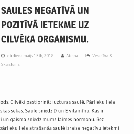
SAULES NEGATĪVĀ UN
POZITĪVĀ IETEKME UZ
CILVĒKA ORGANISMU.
otrdiena maijs 15th, 2018
Atelpa
Veselība &
Skaistums
iods. Cilvēki pastiprināti uzturas saulē. Pārlieku liela
kas sekas. Saule sniedz D un E vitamīnu. Kas ir
ri un gaisma sniedz mums laimes hormonu. Bez
rlieku liela atrašanās saulē izraisa negatīvu ietekmi