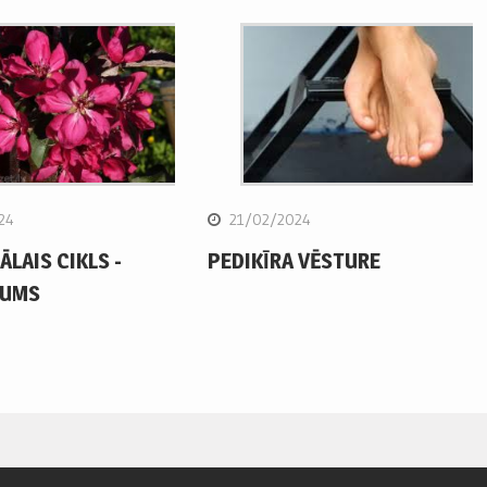
24
21/02/2024
LAIS CIKLS -
PEDIKĪRA VĒSTURE
JUMS