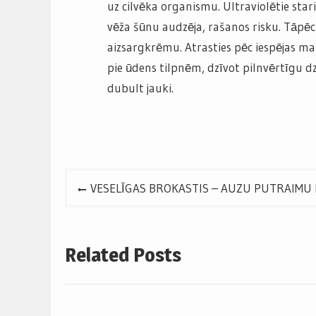
uz cilvēka organismu. Ultraviolētie star
vēža šūnu audzēja, rašanos risku. Tāpēc 
aizsargkrēmu. Atrasties pēc iespējas ma
pie ūdens tilpnēm, dzīvot pilnvērtīgu dz
dubult jauki.
Post
VESELĪGAS BROKASTIS – AUZU PUTRAIMU
navigation
Related Posts