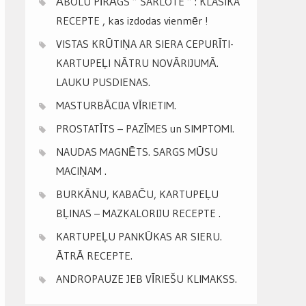
ĀBOLU PĪRĀGS ” ŠARLOTE ” : KLASIKA
RECEPTE , kas izdodas vienmēr !
VISTAS KRŪTIŅA AR SIERA CEPURĪTI-
KARTUPEĻI NĀTRU NOVĀRIJUMĀ.
LAUKU PUSDIENAS.
MASTURBĀCIJA VĪRIETIM.
PROSTATĪTS – PAZĪMES un SIMPTOMI.
NAUDAS MAGNĒTS. SARGS MŪSU
MACIŅAM .
BURKĀNU, KABAČU, KARTUPEĻU
BĻINAS – MAZKALORIJU RECEPTE .
KARTUPEĻU PANKŪKAS AR SIERU.
ĀTRĀ RECEPTE.
ANDROPAUZE JEB VĪRIEŠU KLIMAKSS.