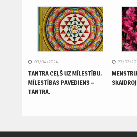
03/04/2024
22/02/20
TANTRA CEĻŠ UZ MĪLESTĪBU.
MENSTRUĀ
MĪLESTĪBAS PAVEDIENS –
SKAIDRO
TANTRA.