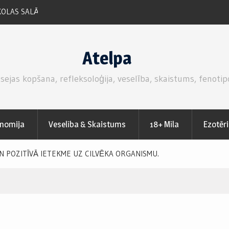
ZEMEŅU SVAIGĀ KŪKA AR MASKARPONE SIERA –
PUTUKRĒJUMA PILDĪJUMU.
Atelpa
 sejas kopšana, refleksoloģija, veselība, skaistums, fenotip
nomija
Veselība & Skaistums
18+ Mīla
Ezotēr
N POZITĪVĀ IETEKME UZ CILVĒKA ORGANISMU.