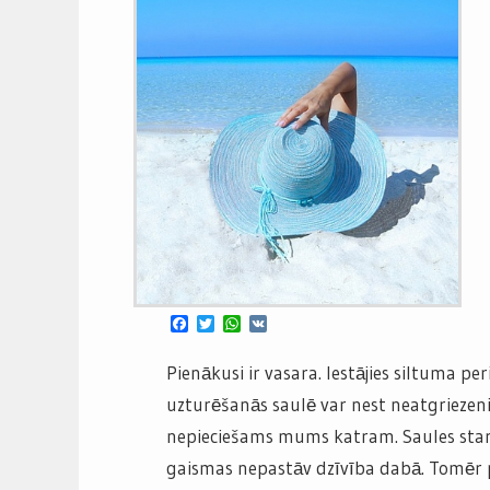
Facebook
Twitter
WhatsApp
VK
Pienākusi ir vasara. Iestājies siltuma per
uzturēšanās saulē var nest neatgriezenis
nepieciešams mums katram. Saules sta
gaismas nepastāv dzīvība dabā. Tomēr pā