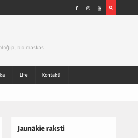
CEPUMU KŪKA AR KIVI UN PUTUKRĒJUMA PILDĪJUMU.
Facebook
Instagram
Youtube
oloģija, bio maskas
ika
Life
Kontakti
Jaunākie raksti