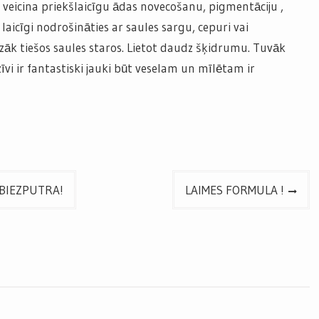
i veicina priekšlaicīgu ādas novecošanu, pigmentāciju ,
laicīgi nodrošināties ar saules sargu, cepuri vai
zāk tiešos saules staros. Lietot daudz šķidrumu. Tuvāk
īvi ir fantastiski jauki būt veselam un mīlētam ir
 BIEZPUTRA!
LAIMES FORMULA !