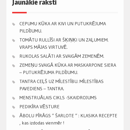
Jaunākie raksti
CEPUMU KŪKA AR KIVI UN PUTUKRĒJUMA
PILDĪJUMU.
TOMĀTU RULLĪŠI AR ŠĶIŅĶI UN ZAĻUMIEM.
VRAPS MĀJAS VIRTUVĒ.
RUKOLAS SALĀTI AR SVAIGĀM ZEMENĒM.
ZEMEŅU SVAIGĀ KŪKA AR MASKARPONE SIERA
– PUTUKRĒJUMA PILDĪJUMU.
TANTRA CEĻŠ UZ MĪLESTĪBU. MĪLESTĪBAS
PAVEDIENS – TANTRA.
MENSTRUĀLAIS CIKLS -SKAIDROJUMS
PEDIKĪRA VĒSTURE
ĀBOLU PĪRĀGS ” ŠARLOTE ” : KLASIKA RECEPTE
, kas izdodas vienmēr !