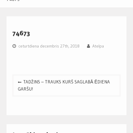
74673
ceturtdiena decembris 27th, 2018
Atelpa
Post
TADŽINS – TRAUKS KURŠ SAGLABĀ ĒDIENA
navigation
GARŠU!