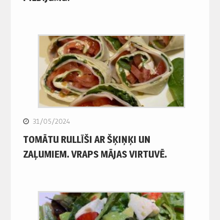
31/05/2024
TOMĀTU RULLĪŠI AR ŠĶIŅĶI UN
ZAĻUMIEM. VRAPS MĀJAS VIRTUVĒ.