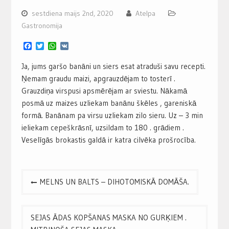
sestdiena maijs 2nd, 2020
Atelpa
Gastronomija
Facebook
Twitter
WhatsApp
VK
Ja, jums garšo banāni un siers esat atraduši savu recepti.
Ņemam graudu maizi, apgrauzdējam to tosterī .
Grauzdiņa virspusi apsmērējam ar sviestu. Nākamā
posmā uz maizes uzliekam banānu škēles , gareniskā
formā. Banānam pa virsu uzliekam zilo sieru. Uz – 3 min
ieliekam cepeškrāsnī, uzsildam to 180 . grādiem .
Veselīgās brokastis galdā ir katra cilvēka prošrocība.
Post
MELNS UN BALTS – DIHOTOMISKĀ DOMĀŠA.
navigation
SEJAS ĀDAS KOPŠANAS MASKA NO GURĶIEM .