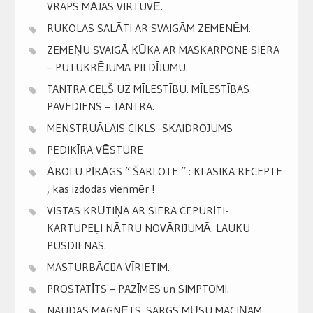
VRAPS MĀJAS VIRTUVĒ.
RUKOLAS SALĀTI AR SVAIGĀM ZEMENĒM.
ZEMEŅU SVAIGĀ KŪKA AR MASKARPONE SIERA
– PUTUKRĒJUMA PILDĪJUMU.
TANTRA CEĻŠ UZ MĪLESTĪBU. MĪLESTĪBAS
PAVEDIENS – TANTRA.
MENSTRUĀLAIS CIKLS -SKAIDROJUMS
PEDIKĪRA VĒSTURE
ĀBOLU PĪRĀGS ” ŠARLOTE ” : KLASIKA RECEPTE
, kas izdodas vienmēr !
VISTAS KRŪTIŅA AR SIERA CEPURĪTI-
KARTUPEĻI NĀTRU NOVĀRIJUMĀ. LAUKU
PUSDIENAS.
MASTURBĀCIJA VĪRIETIM.
PROSTATĪTS – PAZĪMES un SIMPTOMI.
NAUDAS MAGNĒTS. SARGS MŪSU MACIŅAM .