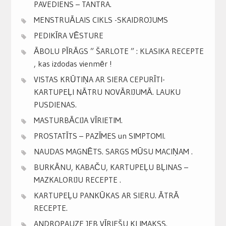
PAVEDIENS – TANTRA.
MENSTRUĀLAIS CIKLS -SKAIDROJUMS
PEDIKĪRA VĒSTURE
ĀBOLU PĪRĀGS ” ŠARLOTE ” : KLASIKA RECEPTE
, kas izdodas vienmēr !
VISTAS KRŪTIŅA AR SIERA CEPURĪTI-
KARTUPEĻI NĀTRU NOVĀRIJUMĀ. LAUKU
PUSDIENAS.
MASTURBĀCIJA VĪRIETIM.
PROSTATĪTS – PAZĪMES un SIMPTOMI.
NAUDAS MAGNĒTS. SARGS MŪSU MACIŅAM .
BURKĀNU, KABAČU, KARTUPEĻU BĻINAS –
MAZKALORIJU RECEPTE .
KARTUPEĻU PANKŪKAS AR SIERU. ĀTRĀ
RECEPTE.
ANDROPAUZE JEB VĪRIEŠU KLIMAKSS.