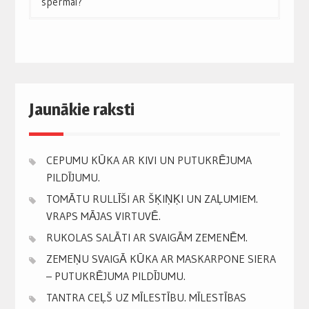
spermai?
Jaunākie raksti
CEPUMU KŪKA AR KIVI UN PUTUKRĒJUMA
PILDĪJUMU.
TOMĀTU RULLĪŠI AR ŠĶIŅĶI UN ZAĻUMIEM.
VRAPS MĀJAS VIRTUVĒ.
RUKOLAS SALĀTI AR SVAIGĀM ZEMENĒM.
ZEMEŅU SVAIGĀ KŪKA AR MASKARPONE SIERA
– PUTUKRĒJUMA PILDĪJUMU.
TANTRA CEĻŠ UZ MĪLESTĪBU. MĪLESTĪBAS