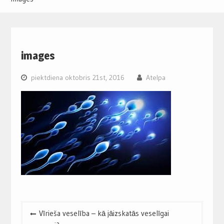
images
piektdiena oktobris 21st, 2016
Atelpa
Post
Vīrieša veselība – kā jāizskatās veselīgai
navigation