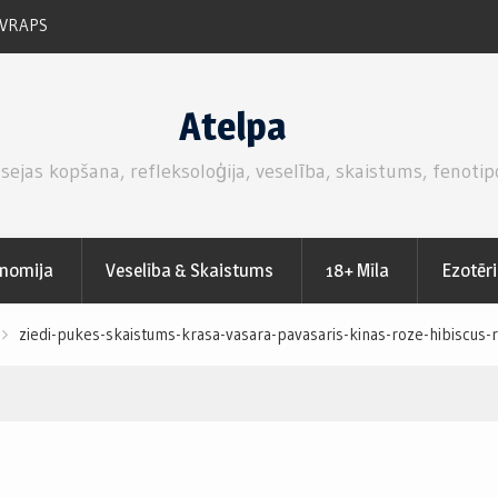
 VRAPS
RUKOLAS SALĀTI AR SVAIGĀM ZEMENĒM.
Atelpa
 sejas kopšana, refleksoloģija, veselība, skaistums, fenotip
nomija
Veselība & Skaistums
18+ Mīla
Ezotēr
ziedi-pukes-skaistums-krasa-vasara-pavasaris-kinas-roze-hibiscu