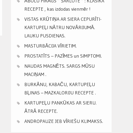
ĀBOLU PĪRĀGS ” ŠARLOTE ” : KLASIKA
RECEPTE , kas izdodas vienmēr !
VISTAS KRŪTIŅA AR SIERA CEPURĪTI-
KARTUPEĻI NĀTRU NOVĀRIJUMĀ.
LAUKU PUSDIENAS.
MASTURBĀCIJA VĪRIETIM.
PROSTATĪTS – PAZĪMES un SIMPTOMI.
NAUDAS MAGNĒTS. SARGS MŪSU
MACIŅAM .
BURKĀNU, KABAČU, KARTUPEĻU
BĻINAS – MAZKALORIJU RECEPTE .
KARTUPEĻU PANKŪKAS AR SIERU.
ĀTRĀ RECEPTE.
ANDROPAUZE JEB VĪRIEŠU KLIMAKSS.