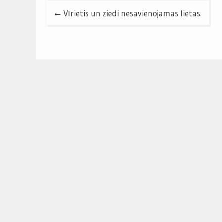
Post
Vīrietis un ziedi nesavienojamas lietas.
navigation