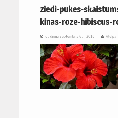
ziedi-pukes-skaistum
kinas-roze-hibiscus-
otrdiena septembris 6th, 2016
Atelpa