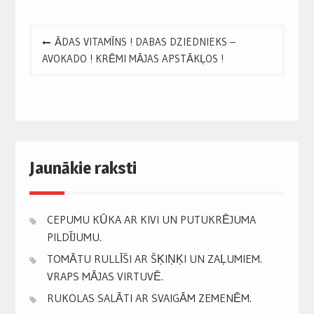
Post
ĀDAS VITAMĪNS ! DABAS DZIEDNIEKS –
navigation
AVOKADO ! KRĒMI MĀJAS APSTĀKĻOS !
Jaunākie raksti
CEPUMU KŪKA AR KIVI UN PUTUKRĒJUMA
PILDĪJUMU.
TOMĀTU RULLĪŠI AR ŠĶIŅĶI UN ZAĻUMIEM.
VRAPS MĀJAS VIRTUVĒ.
RUKOLAS SALĀTI AR SVAIGĀM ZEMENĒM.