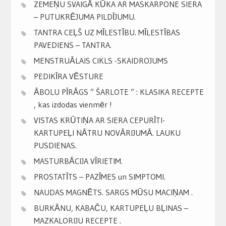
ZEMEŅU SVAIGĀ KŪKA AR MASKARPONE SIERA
– PUTUKRĒJUMA PILDĪJUMU.
TANTRA CEĻŠ UZ MĪLESTĪBU. MĪLESTĪBAS
PAVEDIENS – TANTRA.
MENSTRUĀLAIS CIKLS -SKAIDROJUMS
PEDIKĪRA VĒSTURE
ĀBOLU PĪRĀGS ” ŠARLOTE ” : KLASIKA RECEPTE
, kas izdodas vienmēr !
VISTAS KRŪTIŅA AR SIERA CEPURĪTI-
KARTUPEĻI NĀTRU NOVĀRIJUMĀ. LAUKU
PUSDIENAS.
MASTURBĀCIJA VĪRIETIM.
PROSTATĪTS – PAZĪMES un SIMPTOMI.
NAUDAS MAGNĒTS. SARGS MŪSU MACIŅAM .
BURKĀNU, KABAČU, KARTUPEĻU BĻINAS –
MAZKALORIJU RECEPTE .