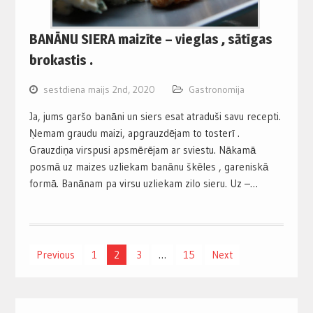
BANĀNU SIERA maizīte – vieglas , sātīgas
brokastis .
sestdiena maijs 2nd, 2020
Gastronomija
Ja, jums garšo banāni un siers esat atraduši savu recepti.
Ņemam graudu maizi, apgrauzdējam to tosterī .
Grauzdiņa virspusi apsmērējam ar sviestu. Nākamā
posmā uz maizes uzliekam banānu škēles , gareniskā
formā. Banānam pa virsu uzliekam zilo sieru. Uz –…
Posts
Previous
1
2
3
…
15
Next
pagination