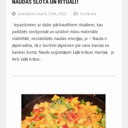
NAUDAS SLOTA UN RITUĀLI!
piektdiena marts 19th, 2021
Ezotērika
Iepazīsimies ar dažie pārbaudītiem rituāliem, kas
palīdzēs nostiprināt un uzlabot mūsu materiālo
stabilitāti, nostabilizēs naudas enerģiju, jo – Nauda ir
jāpieradina, tā ir burtiski jāpiesien pie sava maciņa un
bankas konta. Naudu uzglabājam zaļā krāsas maciņā, jo
tieši zaļā krāsa…