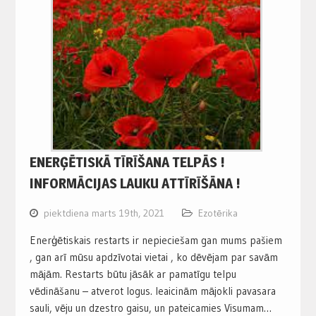
ENERĢĒTISKĀ TĪRĪŠANA TELPĀS !
INFORMĀCIJAS LAUKU ATTĪRĪŠĀNA !
piektdiena marts 19th, 2021
Ezotērika
Enerģētiskais restarts ir nepieciešam gan mums pašiem
, gan arī mūsu apdzīvotai vietai , ko dēvējam par savām
mājām. Restarts būtu jāsāk ar pamatīgu telpu
vēdināšanu – atverot logus. Ieaicinām mājokli pavasara
sauli, vēju un dzestro gaisu, un pateicamies Visumam…