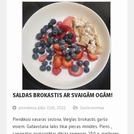
SALDAS BROKASTIS AR SVAIGĀM OGĀM!
pirmdiena jūlijs 11th, 2022
Gastronomija
Pienākusi vasaras sezona. Vieglas brokastis garšo
visiem. Gatavošana laiks tikai piecas minūtes. Piens ,
sagrieztas nomazgātas dārza zemenes 250 g. mellenes