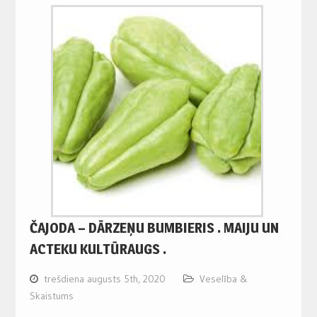
ČAJODA – DĀRZEŅU BUMBIERIS . MAIJU UN
ACTEKU KULTŪRAUGS .
trešdiena augusts 5th, 2020
Veselība &
Skaistums