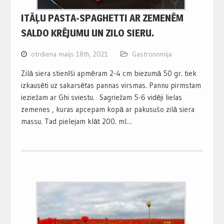
ITĀĻU PASTA-SPAGHETTI AR ZEMENĒM
SALDO KRĒJUMU UN ZILO SIERU.
otrdiena maijs 18th, 2021
Gastronomija
Zilā siera stienīši apmēram 2-4 cm biezumā 50 gr. tiek
izkausēti uz sakarsētas pannas virsmas. Pannu pirmstam
ieziežam ar Ghi sviestu. Sagriežam 5-6 vidēji lielas
zemenes , kuras apcepam kopā ar pakusušo zilā siera
massu. Tad pielejam klāt 200. ml…