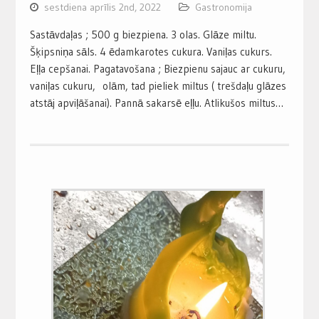
sestdiena aprīlis 2nd, 2022
Gastronomija
Sastāvdaļas ; 500 g biezpiena. 3 olas. Glāze miltu.
Šķipsniņa sāls. 4 ēdamkarotes cukura. Vaniļas cukurs.
Eļļa cepšanai. Pagatavošana ; Biezpienu sajauc ar cukuru,
vaniļas cukuru, olām, tad pieliek miltus ( trešdaļu glāzes
atstāj apviļāšanai). Pannā sakarsē eļļu. Atlikušos miltus…