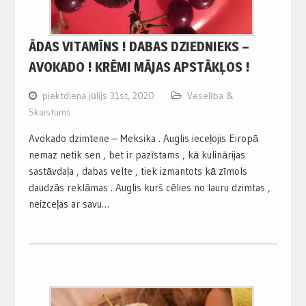
ĀDAS VITAMĪNS ! DABAS DZIEDNIEKS –
AVOKADO ! KRĒMI MĀJAS APSTĀKĻOS !
piektdiena jūlijs 31st, 2020
Veselība &
Skaistums
Avokado dzimtene – Meksika . Auglis ieceļojis Eiropā
nemaz netik sen , bet ir pazīstams , kā kulinārijas
sastāvdaļa , dabas velte , tiek izmantots kā zīmols
daudzās reklāmas . Auglis kurš cēlies no lauru dzimtas ,
neizceļas ar savu…