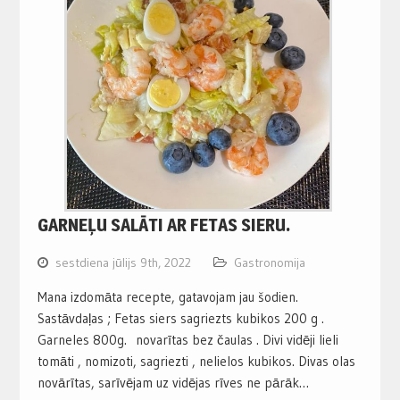
GARNEĻU SALĀTI AR FETAS SIERU.
sestdiena jūlijs 9th, 2022
Gastronomija
Mana izdomāta recepte, gatavojam jau šodien.
Sastāvdaļas ; Fetas siers sagriezts kubikos 200 g .
Garneles 800g. novarītas bez čaulas . Divi vidēji lieli
tomāti , nomizoti, sagriezti , nelielos kubikos. Divas olas
novārītas, sarīvējam uz vidējas rīves ne pārāk…