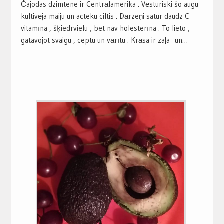
Čajodas dzimtene ir Centrālamerika . Vēsturiski šo augu
kultivēja maiju un acteku ciltis . Dārzeņi satur daudz C
vitamīna , šķiedrvielu , bet nav holesterīna . To lieto ,
gatavojot svaigu , ceptu un vārītu . Krāsa ir zaļa un…