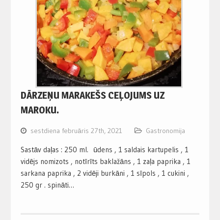
DĀRZEŅU MARAKEŠS CEĻOJUMS UZ
MAROKU.
sestdiena februāris 27th, 2021
Gastronomija
Sastāv daļas : 250 ml. ūdens , 1 saldais kartupelis , 1
vidējs nomizots , notīrīts baklažāns , 1 zaļa paprika , 1
sarkana paprika , 2 vidēji burkāni , 1 sīpols , 1 cukini ,
250 gr . spināti…