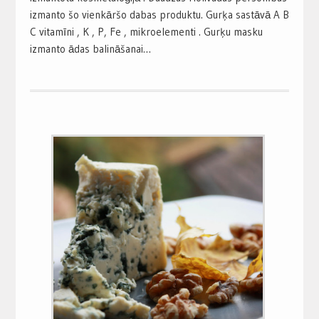
izmanto šo vienkāršo dabas produktu. Gurķa sastāvā A B
C vitamīni , K , P, Fe , mikroelementi . Gurķu masku
izmanto ādas balināšanai…