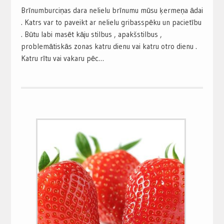
Brīnumburciņas dara nelielu brīnumu mūsu ķermeņa ādai
. Katrs var to paveikt ar nelielu gribasspēku un pacietību
. Būtu labi masēt kāju stilbus , apakšstilbus ,
problemātiskās zonas katru dienu vai katru otro dienu .
Katru rītu vai vakaru pēc…