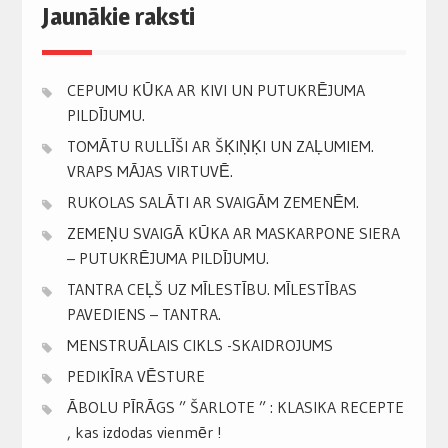
Jaunākie raksti
CEPUMU KŪKA AR KIVI UN PUTUKRĒJUMA
PILDĪJUMU.
TOMĀTU RULLĪŠI AR ŠĶIŅĶI UN ZAĻUMIEM.
VRAPS MĀJAS VIRTUVĒ.
RUKOLAS SALĀTI AR SVAIGĀM ZEMENĒM.
ZEMEŅU SVAIGĀ KŪKA AR MASKARPONE SIERA
– PUTUKRĒJUMA PILDĪJUMU.
TANTRA CEĻŠ UZ MĪLESTĪBU. MĪLESTĪBAS
PAVEDIENS – TANTRA.
MENSTRUĀLAIS CIKLS -SKAIDROJUMS
PEDIKĪRA VĒSTURE
ĀBOLU PĪRĀGS ” ŠARLOTE ” : KLASIKA RECEPTE
, kas izdodas vienmēr !