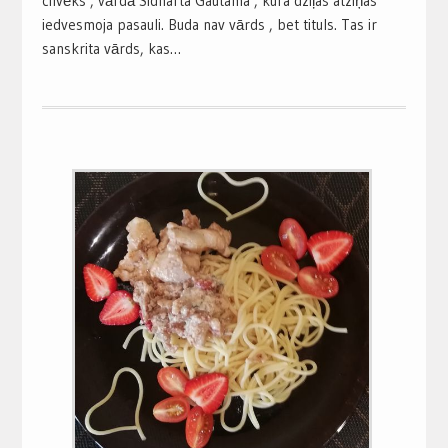
cilvēks , vārdā Sidharta Gautama , kura dziļas atziņas
iedvesmoja pasauli. Buda nav vārds , bet tituls. Tas ir
sanskrita vārds, kas…