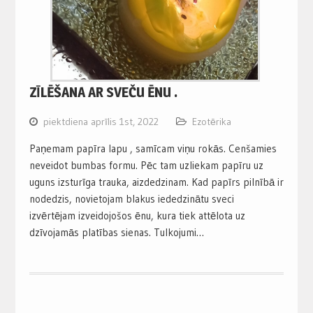
ZĪLĒŠANA AR SVEČU ĒNU .
piektdiena aprīlis 1st, 2022
Ezotērika
Paņemam papīra lapu , samīcam viņu rokās. Cenšamies
neveidot bumbas formu. Pēc tam uzliekam papīru uz
uguns izsturīga trauka, aizdedzinam. Kad papīrs pilnībā ir
nodedzis, novietojam blakus iededzinātu sveci
izvērtējam izveidojošos ēnu, kura tiek attēlota uz
dzīvojamās platības sienas. Tulkojumi…