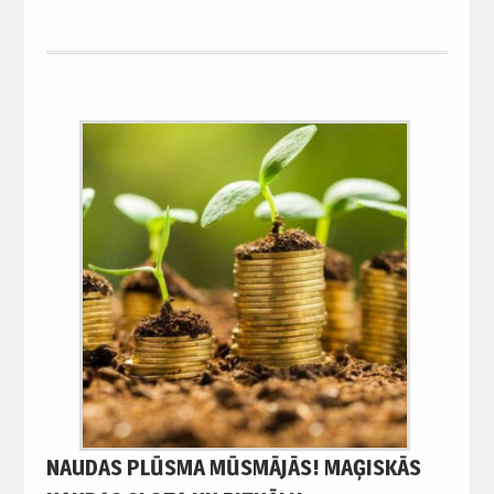
NAUDAS PLŪSMA MŪSMĀJĀS! MAĢISKĀS