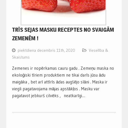
TRĪS SEJAS MASKU RECEPTES NO SVAIGĀM
ZEMENĒM !
piektdiena decembris 11th, 2020
Veselība &
Skaistums
Zemenes ir nopērkamas cauru gadu . Zemeņu maska no
ekoloģiski tīriem produktiem ne tikai darīs jūsu ādu
maigāka , bet arī attīrīs ādas augšējo slāni . Maska ir
viegli pagatavojama mājas apstākļos . Masku var
pagatavot jebkurš cilvēks , neatkarīgi…