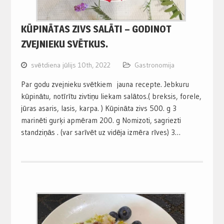
KŪPINĀTAS ZIVS SALĀTI – GODINOT
ZVEJNIEKU SVĒTKUS.
svētdiena jūlijs 10th, 2022
Gastronomija
Par godu zvejnieku svētkiem jauna recepte. Jebkuru
kūpinātu, notīrītu zivtiņu liekam salātos.( breksis, forele,
jūras asaris, lasis, karpa. ) Kūpināta zivs 500. g 3
marinēti gurķi apmēram 200. g Nomizoti, sagriezti
standziņās . (var sarīvēt uz vidēja izmēra rīves) 3…