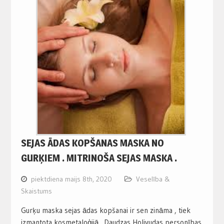
SEJAS ĀDAS KOPŠANAS MASKA NO
GURĶIEM . MITRINOŠA SEJAS MASKA .
piektdiena maijs 8th, 2020
Veselība &
Skaistums
Gurķu maska sejas ādas kopšanai ir sen zināma , tiek
izmantota kosmetaloģijā . Daudzas Holivudas personības